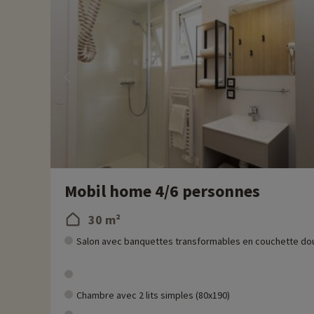
Chez Familytrip nous découvrons chaque année de nouvelles act
remise directement en ligne après avoir choisi votre logemen
Plus d'informations
• Animaux de compagnie acceptés, en supplément
Mobil home 4/6 personnes
30 m²
Salon avec banquettes transformables en couchette do
Chambre avec 2 lits simples (80x190)