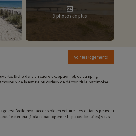
9 photos de plus
Voir les logements
ouverte. Niché dans un cadre exceptionnel, ce camping
amoureux de la nature ou curieux de découvrir le patrimoine
 plage est facilement accessible en voiture. Les enfants peuvent
ollectif extérieur (1 place par logement - places limitées) vous
s à vélo ou à pied… Tout est pensé pour vous ressourcer. Pour