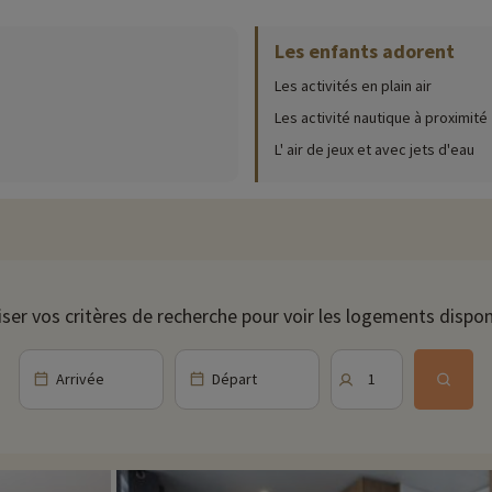
oût et l’espace est lumineux grâce aux larges baies ouvertes sur une gran
Les enfants adorent
Les activités en plain air
ur place (date d'ouverture, âge pour les club, contenu du pack bébé...),
cliqu
Les activité nautique à proximité
bs enfants et adolescents proposent des activités adaptées, comme des ate
L' air de jeux et avec jets d'eau
étente pendant que les plus jeunes s’amusent. En soirée, le camping orga
r des moments agréables en famille.
vertes culturelles et naturelles. À quelques kilomètres du camping, se tr
déguster des produits locaux. Le port de pêche est un lieu incontournable 
iser vos critères de recherche pour voir les logements dispon
re pour les familles, comprenant des attractions d'accrobranche, des Tyro
quatiques qui offrent des journées de glisse et des jeux d'eau, parfaites pou
Arrivée
Départ
1
 ou le kayak, sont proposés sur la plage du camping. Si vous souhaitez app
e matériel est également possible directement sur place, que ce soit pou