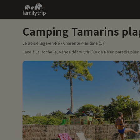
Family
trip
Camping Tamarins pla
Le Bois-Plage-en-Ré - Charente-Maritime (17)
Face à La Rochelle, venez découvrir l’Ile de Ré un paradis ple