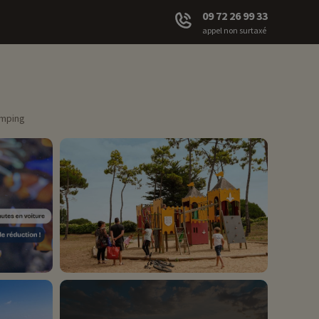
09 72 26 99 33
appel non surtaxé
amping