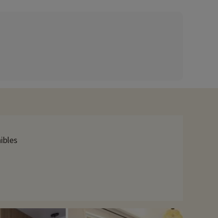
de terrasse en bois.
ez ici !
liers créatifs, des jeux en plein air ou des tournois
nise régulièrement des spectacles, des soirées à thème, et
ouve une charmante ville côtière avec ses marchés typiques,
pour savourer des fruits de mer frais, par la même occasion
ibles
liennes et des promenades en pleine nature, de quoi enchanter
r une sortie en famille.
rendre à surfer, des moniteurs qualifiés offrent des cours
r des excursions en mer ou simplement pour passer du temps en