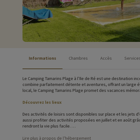
Informations
Chambres
Accès
Service
Le Camping Tamarins Plage à l’Ile de Ré est une destination i
combine parfaitement détente et aventures, offrant un large é
local, le Camping Tamarins Plage promet des vacances mémor
Découvrez les lieux
Des activités de loisirs sont disponibles sur place et les jets
aussi profiter des activités proposées en juillet et en août grâc
rendront la vie plus facile.
Le camping est parfaitement intégré à son environnement et é
Lire plus à propos de l’hébergement