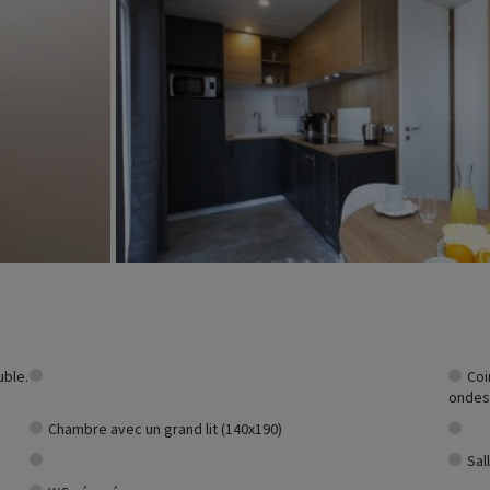
ivités famille à proximité de nos hébergements : zoo, aquarium...Si nous 
t et vous pouvez les découvrir
en cliquant ici !
uble.
Coi
ondes,
Chambre avec un grand lit (140x190)
Sal