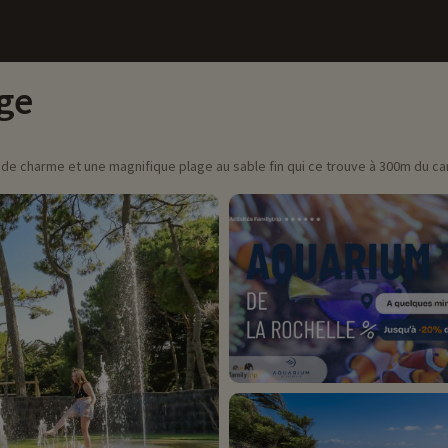
ge
in de charme et une magnifique plage au sable fin qui ce trouve à 300m du c