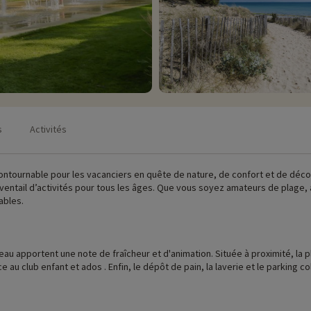
s
Activités
ncontournable pour les vacanciers en quête de nature, de confort et de déc
ventail d’activités pour tous les âges. Que vous soyez amateurs de plage, 
ables.
 d'eau apportent une note de fraîcheur et d'animation. Située à proximité, la
e au club enfant et ados . Enfin, le dépôt de pain, la laverie et le parking c
co-conçu : végétation, potager, hébergements en bois, circulations douce