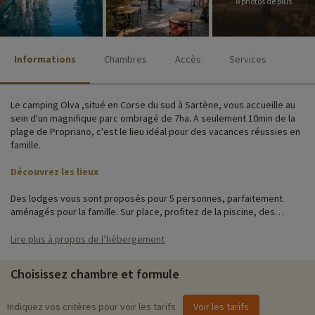
8 photos de plus
Informations
Chambres
Accès
Services
Le camping Olva ,situé en Corse du sud à Sartène, vous accueille au
sein d'un magnifique parc ombragé de 7ha. A seulement 10min de la
plage de Propriano, c'est le lieu idéal pour des vacances réussies en
famille.
Découvrez les lieux
Des lodges vous sont proposés pour 5 personnes, parfaitement
aménagés pour la famille. Sur place, profitez de la piscine, des
terrains multisports, des animations sportives et familiales en
journée et en soirée. Pour votre confort, un service boulangerie et un
Lire plus à propos de l’hébergement
restaurant son mis à disposition ainsi.
Choisissez chambre et formule
Activités famille sur place
Pour des informations très précises sur les activités à faire sur place
Indiquez vos critères pour voir les tarifs
Voir les tarifs