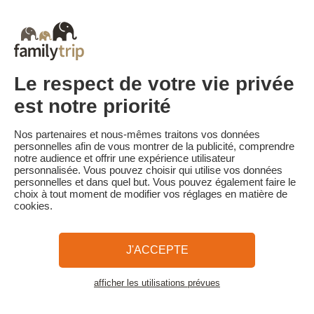
début du séjour. Le client reçoit un rappel de paiement du solde
de la réservation par e-mail 35 jours avant le début du séjour.
Les pénalités d'annulation sont calculées sur la base du barème
suivant :
• Annulation 30 jours ou plus avant la date de début du séjour :
annulation gratuite
Le respect de votre vie privée
• Annulation moins de 30 jours avant la date de début du séjour :
100 % du prix du séjour est dû
est notre priorité
Familytrip vous conseille de souscrire l'assurance annulation de
son partenaire AREAS Assurances. Souscrivez au moment de la
Nos partenaires et nous-mêmes traitons vos données
réservation ou dans les 24h suivant votre réservation par
personnelles afin de vous montrer de la publicité, comprendre
téléphone.
notre audience et offrir une expérience utilisateur
personnalisée. Vous pouvez choisir qui utilise vos données
personnelles et dans quel but. Vous pouvez également faire le
choix à tout moment de modifier vos réglages en matière de
cookies.
Familytrip
© 2026 Familytrip
Qui sommes-nous?
CGV et Charte de Confidentialité
J'ACCEPTE
La Presse parle de nous
Partenaires
FAQ
Blog
Plan du site
afficher les utilisations prévues
Voir les logements
Paiement sécurisé
Réalisé par Sooyoos