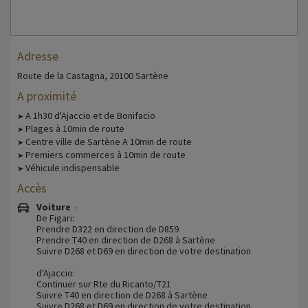
Adresse
Route de la Castagna, 20100 Sartène
A proximité
A 1h30 d'Ajaccio et de Bonifacio
➤
Plages à 10min de route
➤
Centre ville de Sartène A 10min de route
➤
Premiers commerces à 10min de route
➤
Véhicule indispensable
➤
Accès
Voiture
-
De Figari:
Prendre D322 en direction de D859
Prendre T40 en direction de D268 à Sartène
Suivre D268 et D69 en direction de votre destination
d'Ajaccio:
Continuer sur Rte du Ricanto/T21
Suivre T40 en direction de D268 à Sartène
Suivre D268 et D69 en direction de votre destination