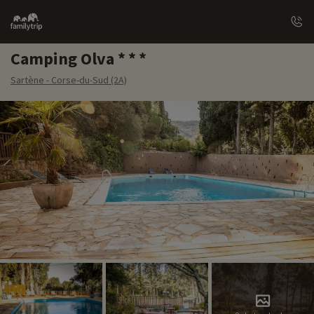
Family
trip
Camping Olva
Sartène - Corse-du-Sud (2A)