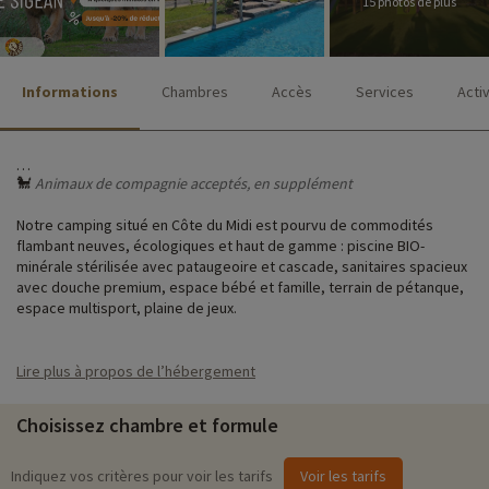
15 photos de plus
Informations
Chambres
Accès
Services
Acti
🐩
Animaux de compagnie acceptés, en supplément
Notre camping situé en Côte du Midi est pourvu de commodités
flambant neuves, écologiques et haut de gamme : piscine BIO-
minérale stérilisée avec pataugeoire et cascade, sanitaires spacieux
avec douche premium, espace bébé et famille, terrain de pétanque,
espace multisport, plaine de jeux.
L’endroit est calme, reposant, en pleine nature avec un superbe
panorama sur la vallée. Nous sommes ancrés dans un village
Lire plus à propos de l’hébergement
authentique riche en histoire, en événements touristiques et où
l’olive « la Lucques du Languedoc » est notre plus grande fierté ! Nos
Choisissez chambre et formule
villageois sont particulièrement accueillants.
Indiquez vos critères pour voir les tarifs
♥
Voir les tarifs
Notre activité coup de cœur
i