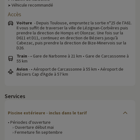
Véhicule recommandé
➤
Accès
Voiture
- Depuis Toulouse, empruntez la sortie n°25 de l’A61.
Il vous suffit de traverser la ville de Lézignan-Corbières puis
prendre la direction de Homps et Olonzac. Une fois sur la
D611 et D11, continuez en direction de Béziers jusqu’à
Cabezac, puis prendre la direction de Bize-Minervois sur la
D26.
Train
- • Gare de Narbonne à 21 km • Gare de Carcassonne à
55 km
Avion
- • Aéroport de Carcassonne à 55 km • Aéroport de
Béziers Cap d'Agde à 57 km
Services
Piscine extérieure - inclus dans le tarif
• Périodes d'ouverture
› Ouverture début mai
› Fermeture fin septembre