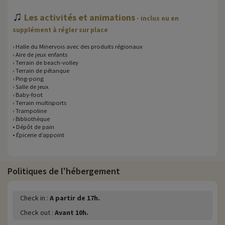
♫
Les activités et animations
- inclus ou en
supplément à régler sur place
› Halle du Minervois avec des produits régionaux
› Aire de jeux enfants
› Terrain de beach-volley
› Terrain de pétanque
› Ping-pong
› Salle de jeux
› Baby-foot
› Terrain multisports
› Trampoline
› Bibliothèque
• Dépôt de pain
• Épicerie d’appoint
Politiques de l'hébergement
Check in :
A partir de 17h.
Check out :
Avant 10h.