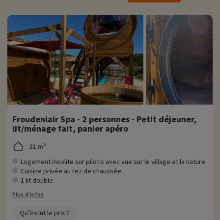
• Ranch des appaloosas
› Situé à 3 km du camping
› Sommet des crêtes au lit de la rivière de la Cesse,
› Poneys et chevaux
› En haute saison, Camille et ses chevaux viennent au camping une fois par
semaine pour organiser de belles balades, souvent au bord de la rivière !
Froudenlair Spa - 2 personnes - Petit déjeuner,
lit/ménage fait, panier apéro
21 m²
Logement insolite sur pilotis avec vue sur le village et la nature
Cuisine privée au rez de chaussée
1 lit double
Plus d'infos
Qu’inclut le prix ?