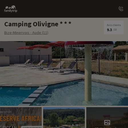
Family
trip
Camping Olivigne
Avis clients
9.3
/10
Bize-Minervois - Aude (11)