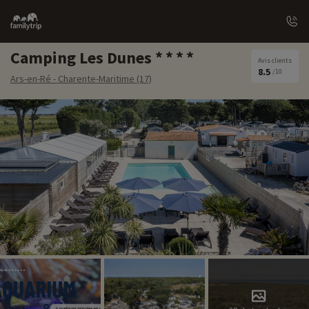
Family
trip
Camping Les Dunes
Avis clients
8.5
/10
Ars-en-Ré - Charente-Maritime (17)