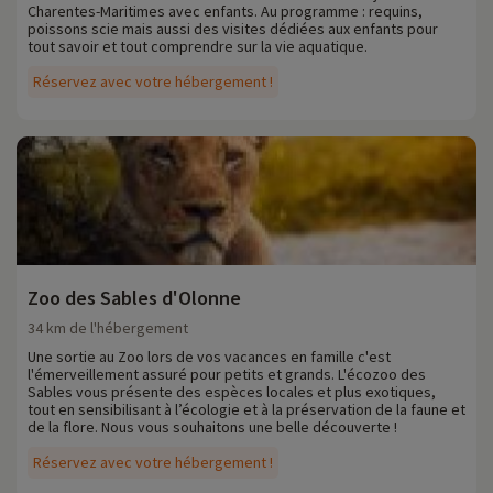
aux volets verts, leurs rues étroites et leurs marchés animés. L'Île de
Charentes-Maritimes avec enfants. Au programme : requins,
Ré possède un riche patrimoine culturel. Vous pourrez visiter des
poissons scie mais aussi des visites dédiées aux enfants pour
églises anciennes, des forts historiques (comme le Fort Boyard,
tout savoir et tout comprendre sur la vie aquatique.
situé à proximité), et des musées qui racontent l'histoire de l'île...
Réservez avec votre hébergement !
Chez Familytrip nous découvrons chaque année de nouvelles
activités famille à proximité de nos hébergements : zoo, aquarium...Si
nous avons déjà négocié des activités, elles sont réservables avec
remise directement en ligne après avoir choisi votre logement et
vous pouvez les découvrir
en cliquant ici !
Plus d'informations
• Animaux de compagnie acceptés, en supplément
• Personnes à mobilité réduite accompagnement obligatoire
Zoo des Sables d'Olonne
34 km de l'hébergement
Une sortie au Zoo lors de vos vacances en famille c'est
l'émerveillement assuré pour petits et grands. L'écozoo des
Sables vous présente des espèces locales et plus exotiques,
tout en sensibilisant à l’écologie et à la préservation de la faune et
de la flore. Nous vous souhaitons une belle découverte !
Réservez avec votre hébergement !