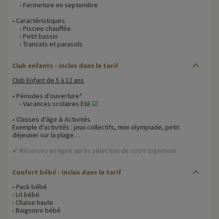
› Fermeture en septembre
• Caractéristiques
› Piscine chauffée
› Petit bassin
› Transats et parasols
Club enfants - inclus dans le tarif
Club Enfant de 5 à 12 ans
• Périodes d'ouverture*
› Vacances scolaires Eté
☑
• Classes d'âge & Activités
Exemple d'activités : jeux collectifs, mini olympiade, petit
déjeuner sur la plage…
✔ Réservez en ligne après sélection de votre logement
Confort bébé
- inclus dans le tarif
• Pack bébé
› Lit bébé
› Chaise haute
› Baignoire bébé