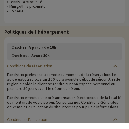
› Tennis - à proximité
› Mini golf - à proximité
• Epicerie
Politiques de l'hébergement
Check in :
A partir de 16h
Check out :
Avant 10h
Conditions de réservation
Familytrip prélève un acompte au moment de la réservation. Le
solde est dû au plus tard 30 jours avant le début du séjour. Afin de
régler le solde le client se rendra sur son espace personnel au
plus tard 30 jours avant le début du séjour.
Familytrip effectue une pré-autorisation électronique de la totalité
du montant de votre séjour. Consultez nos Conditions Générales
de Vente et d'utilisation du site internet pour plus d'informations.
Conditions d’annulation
Le solde de la réservation est dû au plus tard 30 jours avant le