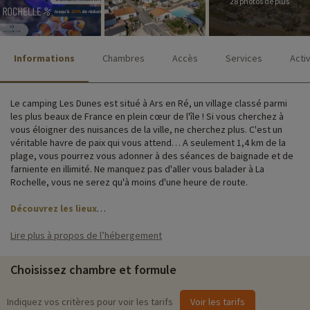
28 photos de plus
Informations
Chambres
Accès
Services
Acti
Le camping Les Dunes est situé à Ars en Ré, un village classé parmi
les plus beaux de France en plein cœur de l'île ! Si vous cherchez à
vous éloigner des nuisances de la ville, ne cherchez plus. C'est un
véritable havre de paix qui vous attend… A seulement 1,4 km de la
plage, vous pourrez vous adonner à des séances de baignade et de
farniente en illimité. Ne manquez pas d'aller vous balader à La
Rochelle, vous ne serez qu'à moins d'une heure de route.
Découvrez les lieux
Le camping met à votre disposition tous les équipements et services
Lire plus à propos de l’hébergement
nécessaires au bon déroulement de votre séjour : piscine, snack/bar,
laverie, parking, service de location de vélos et aires de jeux.
Choisissez chambre et formule
Vous séjournerez dans des mobil homes équipés, pratiques et
confortables sur un terrain fleuri et arboré. Chaque mobil home
Indiquez vos critères pour voir les tarifs
Voir les tarifs