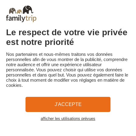
début du séjour. Le client reçoit un rappel de paiement du solde
de la réservation par e-mail 3c5 jours avant le début du séjour.
Les pénalités d'annulation sont calculées sur la base du barème
suivant :
• Annulation 30 jours ou plus avant la date de début du séjour :
Le respect de votre vie privée
acompte conservé
• Annulation moins de 30 jours avant la date de début du séjour :
est notre priorité
100 % du prix du séjour
Familytrip vous conseille de souscrire l'assurance annulation.
Nos partenaires et nous-mêmes traitons vos données
Souscrivez au moment de la réservation ou dans les 24h suivant
personnelles afin de vous montrer de la publicité, comprendre
votre réservation par téléphone.
notre audience et offrir une expérience utilisateur
personnalisée. Vous pouvez choisir qui utilise vos données
personnelles et dans quel but. Vous pouvez également faire le
choix à tout moment de modifier vos réglages en matière de
cookies.
Familytrip
© 2026 Familytrip
Qui sommes-nous?
CGV et Charte de Confidentialité
J'ACCEPTE
La Presse parle de nous
Partenaires
FAQ
Blog
Plan du site
afficher les utilisations prévues
Voir les logements
Paiement sécurisé
Réalisé par Sooyoos