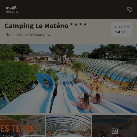
Family
trip
Camping Le Moténo
Avis clients
8.4
/10
Plouhinec - Morbihan (56)