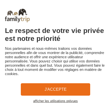
Le solde de la réservation est dû au plus tard 30 jours avant le
début du séjour. Le client reçoit un rappel de paiement du solde
de la réservation par e-mail 35 jours avant le début du séjour.
Les pénalités d'annulation sont calculées sur la base du barème
suivant :
• Annulation 30 jours ou plus avant la date de début du séjour :
Le respect de votre vie privée
acompte conservé
• Annulation moins de 30 jours avant la date de début du séjour :
est notre priorité
100 % du prix du séjour conservé
Familytrip vous conseille de souscrire l'assurance annulation de
Nos partenaires et nous-mêmes traitons vos données
son partenaire AREAS Assurances. Souscrivez au moment de la
personnelles afin de vous montrer de la publicité, comprendre
réservation ou dans les 24h suivant votre réservation par
notre audience et offrir une expérience utilisateur
téléphone.
personnalisée. Vous pouvez choisir qui utilise vos données
personnelles et dans quel but. Vous pouvez également faire le
choix à tout moment de modifier vos réglages en matière de
cookies.
Familytrip
© 2026 Familytrip
Qui sommes-nous?
CGV et Charte de Confidentialité
J'ACCEPTE
La Presse parle de nous
Partenaires
FAQ
Blog
Plan du site
afficher les utilisations prévues
Voir les logements
Paiement sécurisé
Réalisé par Sooyoos