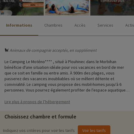
5 photos de plus
Informations
Chambres
Accès
Services
Acti
🐩
Animaux de compagnie acceptés, en supplément
Le Camping Le Moténo**** , situé à Plouhinec dans le Morbihan
bénéficie d'une situation idéale pour vos vacances en bord de mer
que ce soit en famille ou entre amis. À 900m des plages, vous
passerez des vacances inoubliables où se mêlent détente et
convivialité. Le camping vous propose des mobil-homes jusqu'à 6
personnes. Vous pourrez également profiter de l'espace aquatique
de 500m² pour petits et grands.
Lire plus à propos de l’hébergement
♥
Notre activité coup de cœur
i
Choisissez chambre et formule
• La Maison du Cidre
: Ouvert du 1er avril à octobre
› Situé à 45 minutes de la résidence
Indiquez vos critères pour voir les tarifs
Voir les tarifs