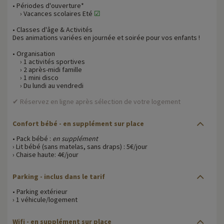
• Périodes d'ouverture*
› Vacances scolaires Eté
☑
• Classes d'âge & Activités
Des animations variées en journée et soirée pour vos enfants !
• Organisation
› 1 activités sportives
› 2 après-midi famille
› 1 mini disco
› Du lundi au vendredi
✔ Réservez en ligne après sélection de votre logement
Confort bébé
- en supplément sur place
• Pack bébé :
en supplément
› Lit bébé (sans matelas, sans draps) : 5€/jour
› Chaise haute: 4€/jour
Parking
- inclus dans le tarif
• Parking extérieur
› 1 véhicule/logement
Wifi
- en supplément sur place