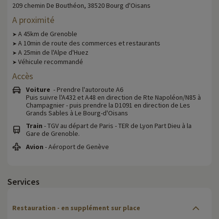
209 chemin De Bouthéon, 38520 Bourg d'Oisans
A proximité
A 45km de Grenoble
➤
A 10min de route des commerces et restaurants
➤
A 25min de l'Alpe d'Huez
➤
Véhicule recommandé
➤
Accès
Voiture
- Prendre l'autoroute A6
Puis suivre l'A432 et A48 en direction de Rte Napoléon/N85 à
Champagnier - puis prendre la D1091 en direction de Les
Grands Sables à Le Bourg-d'Oisans
Train
- TGV au départ de Paris - TER de Lyon Part Dieu à la
Gare de Grenoble.
Avion
- Aéroport de Genève
Services
Restauration - en supplément sur place