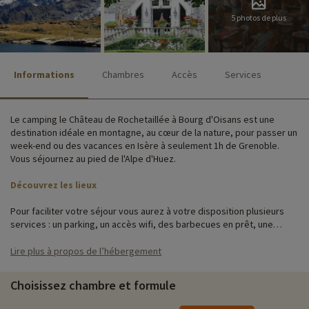
5 photos de plus
Informations
Chambres
Accès
Services
Le camping le Château de Rochetaillée à Bourg d'Oisans est une
destination idéale en montagne, au cœur de la nature, pour passer un
week-end ou des vacances en Isère à seulement 1h de Grenoble.
Vous séjournez au pied de l'Alpe d'Huez.
Découvrez les lieux
Pour faciliter votre séjour vous aurez à votre disposition plusieurs
services : un parking, un accès wifi, des barbecues en prêt, une
épicerie de dépannage, ainsi qu'un dépôt de pain.
Lire plus à propos de l’hébergement
Si vous avez réservé au Château de Rochetaillée, vous aurez le choix
entre plusieurs modèles de locations avec différentes tailles et
Choisissez chambre et formule
options.