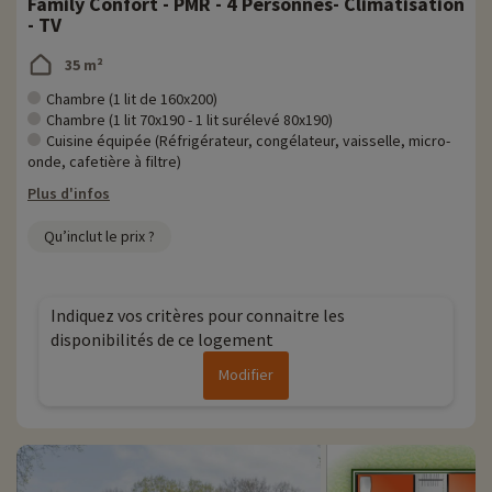
Family Confort - PMR - 4 Personnes- Climatisation
• Animaux de compagnie acceptés, en supplément
- TV
• Personnes à mobilité réduite, accompagnement obligatoire
35 m²
Chambre (1 lit de 160x200)
Chambre (1 lit 70x190 - 1 lit surélevé 80x190)
Cuisine équipée (Réfrigérateur, congélateur, vaisselle, micro-
onde, cafetière à filtre)
Plus d'infos
Qu’inclut le prix ?
Indiquez vos critères pour connaitre les
disponibilités de ce logement
Modifier