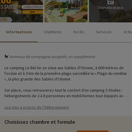
18 photos de plus
Informations
Chambres
Accès
Services
Acti
🐩
Animaux de compagnie acceptés, en supplément
Le camping Le Bel Air se situe aux Sables d'Olonne, à 600 mètres de
l'océan et à 3 km de la première plage surveillée la « Plage du remblai
», la plus grande des Sables d'Olonne.
Sur place, vous retrouverez tout le confort d'un camping 5 étoiles :
hébergements de 2 à 8 personnes en mobil-homes tout équipés avec
une place de parking privée.
Lire plus à propos de l’hébergement
Profitez de la piscine extérieure et du complexe aquatique couvert et
chauffé à 29°c avec sauna, bain à remous, spa, rivière à contre-
Choisissez chambre et formule
courants, pataugeoire aménagée, toboggan ainsi qu'une salle de
remise en forme.