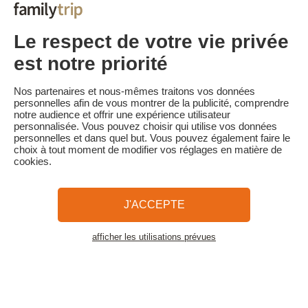
Les pénalités d'annulation sont calculées sur la base du barème
suivant :
• Annulation 30 jours ou plus avant la date de début du séjour :
Le respect de votre vie privée
acompte conservé
• Annulation moins de 30 jours avant la date de début du séjour :
est notre priorité
100 % du prix du séjour conservé
Familytrip vous conseille de souscrire l'assurance annulation de
Nos partenaires et nous-mêmes traitons vos données
son partenaire AREAS Assurances. Souscrivez au moment de la
personnelles afin de vous montrer de la publicité, comprendre
réservation ou dans les 24h suivant votre réservation par
notre audience et offrir une expérience utilisateur
téléphone.
personnalisée. Vous pouvez choisir qui utilise vos données
personnelles et dans quel but. Vous pouvez également faire le
choix à tout moment de modifier vos réglages en matière de
cookies.
Familytrip
© 2026 Familytrip
Qui sommes-nous?
CGV et Charte de Confidentialité
J'ACCEPTE
La Presse parle de nous
Partenaires
FAQ
Blog
Plan du site
afficher les utilisations prévues
Voir les logements
Paiement sécurisé
Réalisé par Sooyoos
Appelez-nous au
Besoin d’aide ?