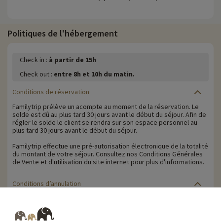
Politiques de l'hébergement
Check in :
à partir de 15h
Check out :
entre 8h et 10h du matin.
Conditions de réservation
Familytrip prélève un acompte au moment de la réservation. Le
solde est dû au plus tard 30 jours avant le début du séjour. Afin de
régler le solde le client se rendra sur son espace personnel au
plus tard 30 jours avant le début du séjour.
Familytrip effectue une pré-autorisation électronique de la totalité
du montant de votre séjour. Consultez nos Conditions Générales
de Vente et d'utilisation du site internet pour plus d'informations.
Conditions d’annulation
Le solde de la réservation est dû au plus tard 30 jours avant le
début du séjour. Le client reçoit un rappel de paiement du solde
de la réservation par e-mail 35 jours avant le début du séjour.