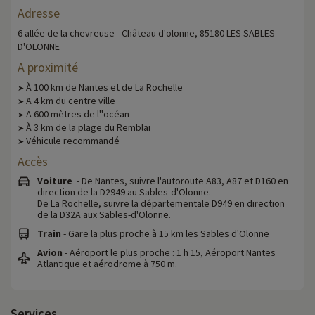
Adresse
6 allée de la chevreuse - Château d'olonne, 85180 LES SABLES
D'OLONNE
A proximité
À 100 km de Nantes et de La Rochelle
➤
A 4 km du centre ville
➤
A 600 mètres de l''océan
➤
À 3 km de la plage du Remblai
➤
Véhicule recommandé
➤
Accès
Voiture
- De Nantes, suivre l'autoroute A83, A87 et D160 en
direction de la D2949 au Sables-d'Olonne.
De La Rochelle, suivre la départementale D949 en direction
de la D32A aux Sables-d'Olonne.
Train
- Gare la plus proche à 15 km les Sables d'Olonne
Avion
- Aéroport le plus proche : 1 h 15, Aéroport Nantes
Atlantique et aérodrome à 750 m.
Services