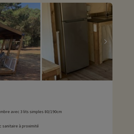
ages marins et son atmosphère paisible. Classé parmi les Plus
cueillant des bateaux de plaisance et de pêche. Autour du
sauniers perpétuent des traditions ancestrales, et forêts de
s vignobles, mènent à la découverte des produits locaux, comme
 balades en famille entre villages et plages, tandis que le
 jeunes à la biodiversité marine. Des cours de voile, balades à
avons déjà négocié des activités, elles sont réservables avec
mbre avec 3 lits simples 80/190cm
c sanitaire à proximité