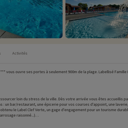
s
Activités
r **** vous ouvre ses portes à seulement 900m de la plage. Labellisé Famille
sourcer loin du stress de la ville. Dès votre arrivée vous êtes accueillis par
: un bar/restaurant, une épicerie pour vos courses d'appoint, une laverie, u
obtenu le Label Clef Verte, un gage d'engagement pour un tourisme durabl
arrosage raisonné...)
ochains jours. Que vous ayez choisi un bungalow toilé ou une cabane, vous r