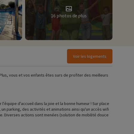
16 photos de plus
Voir les logements
 Plus, vous et vos enfants êtes surs de profiter des meilleurs
 l'équipe d'accueil dans la joie et la bonne humeur ! Sur place
n parking, des activités et animations ainsi qu'un accès wifi
e. Diverses actions sont menées (solution de mobilité douce
etrouvez confort et praticité. La majorité des logements est