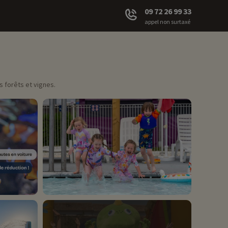
09 72 26 99 33
appel non surtaxé
s forêts et vignes.