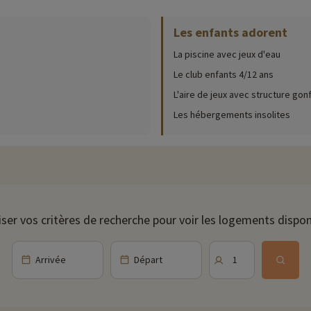
enturiers sont ravis de laisser leur chambre d'enfant et de découvrir la vie dans
er votre kit bébé, des vélos ou encore une plancha.
Les enfants adorent
La piscine avec jeux d'eau
ur place (date d'ouverture, âge pour les club, contenu du pack bébé...),
Le club enfants 4/12 ans
cliqu
L'aire de jeux avec structure gon
ire et jeux d'eau, un incontournable pour des vacances réussies. Si vous v
Les hébergements insolites
e un tour au terrain de pétanque, vous affronter au ping pong ou vous rejoi
les amoureux de lecture en profitent pour emprunter un livre à la bibliothèq
nt les petits au Club enfants 4/12 ans, et les grands aux animations famili
iser vos critères de recherche pour voir les logements dispon
staurant où vous retrouvez une carte de cocktails, des plats à emporter et 
Arrivée
Départ
1
lement possible de vous faire livrer votre petit déjeuner directement dans 