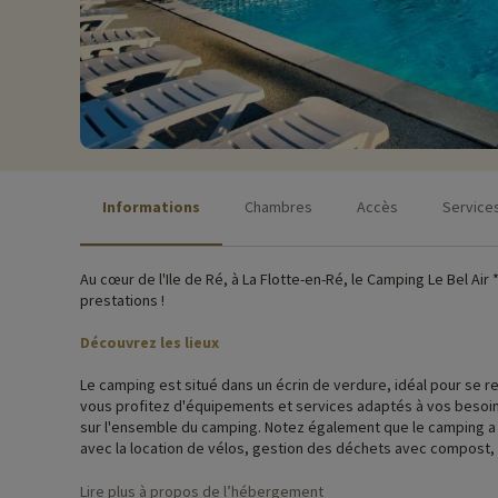
Informations
Chambres
Accès
Service
Au cœur de l'Ile de Ré, à La Flotte-en-Ré, le Camping Le Bel Ai
prestations !
Découvrez les lieux
Le camping est situé dans un écrin de verdure, idéal pour se res
vous profitez d'équipements et services adaptés à vos besoins 
sur l'ensemble du camping. Notez également que le camping a 
avec la location de vélos, gestion des déchets avec compost, 
Il est maintenant l'heure de découvrir votre cocon pour les pr
Lire plus à propos de l’hébergement