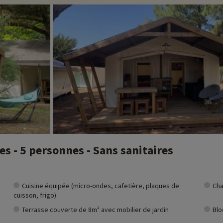
Pertuis (Charente-Maritime), séduit par son patrimoine historique, ses pays
 de roses trémières, ses maisons blanches aux volets colorés et son port ac
e sable fin comme à la Couarde et Saint-Martin-de-Ré, marais salants où les 
vélo. Les circuits environnants, souvent longeant la côte et traversant le
ant nature et apprentissage. Les pistes cyclables sécurisées permettent des
istoire locale. La pêche à pied et les visites des marais salants initient les
ux créent de merveilleux souvenirs en plein air.
ivités famille à proximité de nos hébergements : zoo, aquarium...Si nous 
t et vous pouvez les découvrir
en cliquant ici !
 - 5 personnes - Sans sanitaires
Cuisine équipée (micro-ondes, cafetière, plaques de
Cha
cuisson, frigo)
Terrasse couverte de 8m² avec mobilier de jardin
Blo