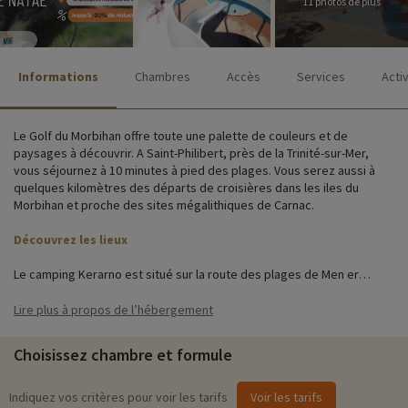
11 photos de plus
Informations
Chambres
Accès
Services
Acti
Le Golf du Morbihan offre toute une palette de couleurs et de
paysages à découvrir. A Saint-Philibert, près de la Trinité-sur-Mer,
vous séjournez à 10 minutes à pied des plages. Vous serez aussi à
quelques kilomètres des départs de croisières dans les iles du
Morbihan et proche des sites mégalithiques de Carnac.
Découvrez les lieux
Le camping Kerarno est situé sur la route des plages de Men er
Bellec et Kernevest, environ 1 km avant l'océan. Il est composé d'un
bel espace aquatique, d'un snack/bar, de terrains multisports et de
Lire plus à propos de l’hébergement
pétanque, d'une aire de jeux et d'un salle d'animation. Un place de
parking vous permettra de garer un véhicule près de votre mobile-
Choisissez chambre et formule
home.
Les 170 mobile-homes sont répartis sur un terrain ombragé. Les
Indiquez vos critères pour voir les tarifs
Voir les tarifs