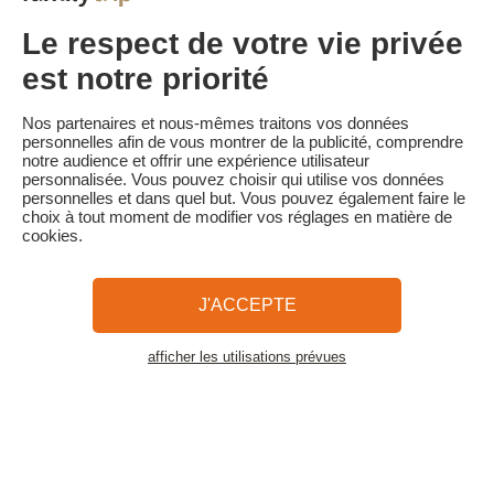
suivant :
• Annulation 30 jours ou plus avant la date de début du séjour :
Le respect de votre vie privée
acompte conservé
• Annulation moins de 30 jours avant la date de début du séjour :
est notre priorité
100 % du prix du séjour
Familytrip vous conseille de souscrire l'assurance annulation de
Nos partenaires et nous-mêmes traitons vos données
son partenaire AREAS Assurances. Souscrivez au moment de la
personnelles afin de vous montrer de la publicité, comprendre
réservation ou dans les 24h suivant votre réservation par
notre audience et offrir une expérience utilisateur
téléphone.
personnalisée. Vous pouvez choisir qui utilise vos données
personnelles et dans quel but. Vous pouvez également faire le
choix à tout moment de modifier vos réglages en matière de
cookies.
Familytrip
© 2026 Familytrip
Qui sommes-nous?
CGV et Charte de Confidentialité
J'ACCEPTE
La Presse parle de nous
Partenaires
FAQ
Blog
Plan du site
afficher les utilisations prévues
Voir les logements
Paiement sécurisé
Réalisé par Sooyoos
Appelez-nous au
Besoin d’aide ?
09 72 26 99 33