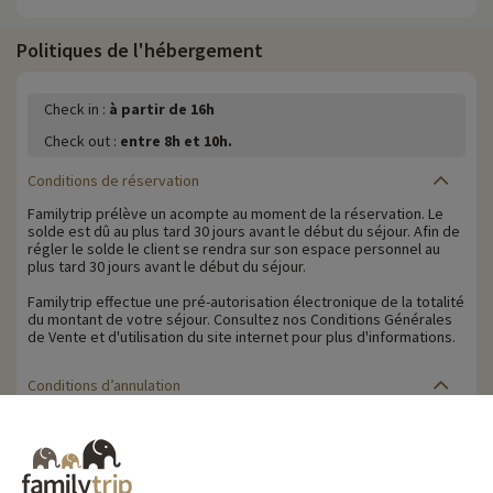
Politiques de l'hébergement
Check in :
à partir de 16h
Check out :
entre 8h et 10h.
Conditions de réservation
Familytrip prélève un acompte au moment de la réservation. Le
solde est dû au plus tard 30 jours avant le début du séjour. Afin de
régler le solde le client se rendra sur son espace personnel au
plus tard 30 jours avant le début du séjour.
Familytrip effectue une pré-autorisation électronique de la totalité
du montant de votre séjour. Consultez nos Conditions Générales
de Vente et d'utilisation du site internet pour plus d'informations.
Conditions d’annulation
Le solde de la réservation est dû au plus tard 30 jours avant le
début du séjour. Le client reçoit un rappel de paiement du solde
de la réservation par e-mail 35 jours avant le début du séjour.
Les pénalités d'annulation sont calculées sur la base du barème