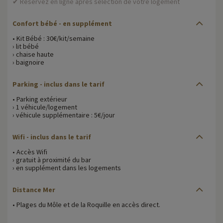
✔ Réservez en ligne après sélection de votre logement
Confort bébé
- en supplément
• Kit Bébé : 30€/kit/semaine
› lit bébé
› chaise haute
› baignoire
Parking
- inclus dans le tarif
• Parking extérieur
› 1 véhicule/logement
› véhicule supplémentaire : 5€/jour
Wifi
- inclus dans le tarif
• Accès Wifi
› gratuit à proximité du bar
› en supplément dans les logements
Distance Mer
• Plages du Môle et de la Roquille en accès direct.