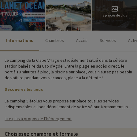
8 photos de plus
Informations
Chambres
Accès
Services
Acti
Le camping de la Clape Village est idéalement situé dans la célèbre
station balnéaire du Cap d'Agde. Entre la plage en accès direct, le
port à 10 minutes à pied, la piscine sur place, vous n'aurez pas besoin
de voiture pendant vos vacances, place à la détente !
Découvrez les lieux
Le camping 5 étoiles vous propose sur place tous les services
indispensables au bon déroulement de votre séjour. Notamment un
bar/snack, une épicerie, deux piscines extérieures, des animations et
activités familiales, un parking, une laverie et l'accès wifi.
Lire plus à propos de l’hébergement
Vous serez accueillis en mobil-home et cottage pour 4 à 6 personnes.
Choisissez chambre et formule
Les logements sont tout équipés avec réfrigérateur, plaques de