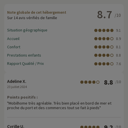
8.7
Note globale de cet hébergement
/10
Sur 14 avis vérifiés de famille
Situation géographique
9.1
Accueil
8.9
Confort
8.1
Prestations enfants
8.8
Rapport Qualité / Prix
7.6
8.8
Adeline X.
/10
23 juillet 2024
Points positifs :
"Mobilhome très agréable. Très bien placé en bord de mer et
proche du port et des commerces tout se fait à pieds"
9.2
Cyrille U.
/10