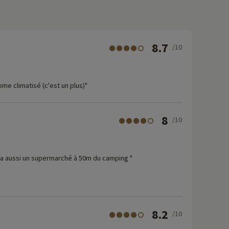
8.7
/10
e climatisé (c'est un plus)"
8
/10
y a aussi un supermarché à 50m du camping "
8.2
/10