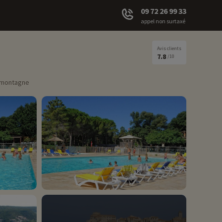
09 72 26 99 33
appel non surtaxé
Avis clients
7.8
/10
t montagne