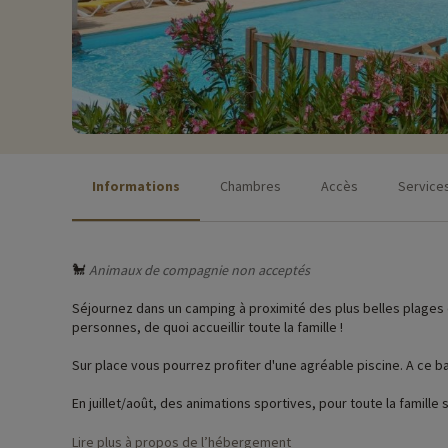
Informations
Chambres
Accès
Service
🐩
Animaux de compagnie non acceptés
Séjournez dans un camping à proximité des plus belles plages 
personnes, de quoi accueillir toute la famille !
Sur place vous pourrez profiter d'une agréable piscine. A ce ba
En juillet/août, des animations sportives, pour toute la famill
plus jeunes de 6 à 10 ans du lundi au vendredi pour des jeux ou
Lire plus à propos de l’hébergement