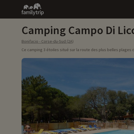
Family
trip
Camping Campo Di Lic
Bonifacio - Corse-du-Sud (2A)
Ce camping 3 étoiles situé sur la route des plus belles plages 