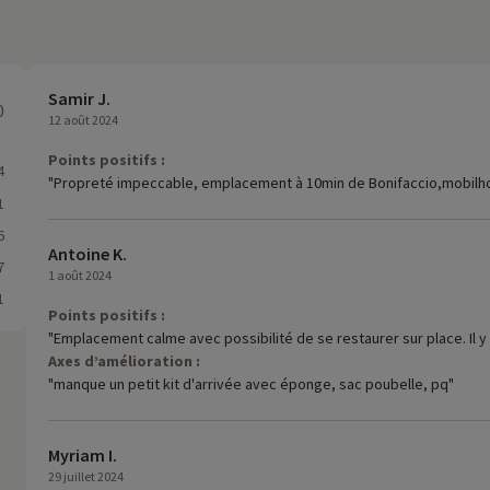
Samir J.
0
12 août 2024
Points positifs :
4
"Propreté impeccable, emplacement à 10min de Bonifaccio,mobilhom
1
6
Antoine K.
7
1 août 2024
1
Points positifs :
"Emplacement calme avec possibilité de se restaurer sur place. Il 
Axes d’amélioration :
"manque un petit kit d'arrivée avec éponge, sac poubelle, pq"
Myriam I.
29 juillet 2024