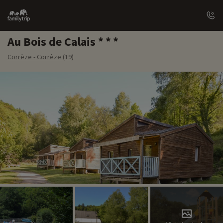
Family
trip
Au Bois de Calais
Corrèze - Corrèze (19)