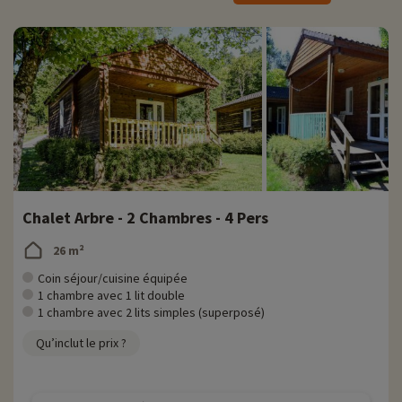
Activités famille sur place
Pour des informations très précises sur les activités à faire sur place
(date d'ouverture, âge pour les club, contenu du pack bébé...),
cliquez ici !
Le camping Au Bois de Calais vous propose de nombreuses activités :
vos enfants seront ravis de pouvoir profiter de l'aire de jeux mis à
disposition ainsi que de se baigner dans la grande piscine chauffée.
Ce n'est pas tout ! Un mini-golf à 18 trous est accesible gratuitement
dans le camping. Ce jeu est idéal pour les familles en quête d'une
activité amusante à partager, mais aussi pour les passionnés qui
cherchent à se défier.
Chalet Arbre - 2 Chambres - 4 Pers
Les amateurs de pêche auront également la possibilité de participer
26 m²
à des ateliers de pêche organisés dans la rivière voisine. Cette
activité, ouverte à tous, vous offrira une opportunité d'évasion et de
Coin séjour/cuisine équipée
rapprochement avec la nature.
1 chambre avec 1 lit double
1 chambre avec 2 lits simples (superposé)
En dehors de ces activités, vous trouverez sur place un boulodrome,
Qu’inclut le prix ?
des tables de ping-pong et un terrain multi-sports, qui vous offriront
une diversité d'options pour vous divertir et profiter de votre séjour.
Découvrez la région et activités famille