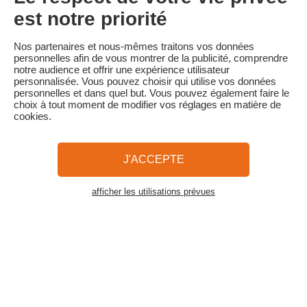
100 % du prix du séjour est dû
est notre priorité
Familytrip vous conseille de souscrire l'assurance annulation de
son partenaire AREAS Assurances. Souscrivez au moment de la
Nos partenaires et nous-mêmes traitons vos données
réservation ou dans les 24h suivant votre réservation par
personnelles afin de vous montrer de la publicité, comprendre
téléphone.
notre audience et offrir une expérience utilisateur
personnalisée. Vous pouvez choisir qui utilise vos données
personnelles et dans quel but. Vous pouvez également faire le
choix à tout moment de modifier vos réglages en matière de
cookies.
Familytrip
© 2026 Familytrip
Qui sommes-nous?
CGV et Charte de Confidentialité
J'ACCEPTE
La Presse parle de nous
Partenaires
FAQ
Blog
Plan du site
afficher les utilisations prévues
Voir les logements
Paiement sécurisé
Réalisé par Sooyoos
Appelez-nous au
Besoin d’aide ?
09 72 26 99 33