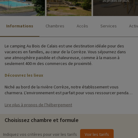
16 photos de plus
Informations
Chambres
Accès
Services
Acti
Le camping Au Bois de Calais est une destination idéale pour des
vacances en familles, au cœur de la Corrèze. Vous séjournez dans
une atmosphère paisible et chaleureuse, comme à la maison à
seulement 400 m des commerces de proximité.
Découvrez les lieux
Niché au bord de la rivière Corrèze, notre établissement vous
charmera. L'environnement est parfait pour vous ressourcer pendant
votre séjour Au Bois De Calais.
Lire plus à propos de l’hébergement
Vous séjournerez dans des mobil-homes et des chalets en bois, tous
dotés du confort nécessaire. Chacun d'entre eux offre un grand
Choisissez chambre et formule
espace extérieur comprenant une terrasse aménagée ou un vaste
espace verdoyant.
Indiquez vos critères pour voir les tarifs
Voir les tarifs