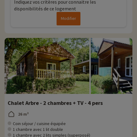
Indiquez vos critères pour connaitre les
disponibilités de ce logement
Pour ceux qui souhaitent explorer la Corrèze, une multitude
d'activités en plein air et culturelles s'offrent à vous. Descendez la
Modifier
Dordogne ou la Vézère en canoë-kayak pour découvrir la beauté des
paysages depuis l'eau, parcourez la campagne en vélo, que ce soit
sur des routes tranquilles ou sur des pistes cyclables dédiées,
explorez les grottes de la région, dont la Grotte de Lascaux...
Chez Familytrip nous découvrons chaque année de nouvelles
activités famille à proximité de nos hébergements : zoo, aquarium...Si
nous avons déjà négocié des activités, elles sont réservables avec
remise directement en ligne après avoir choisi votre logement et
vous pouvez les découvrir
en cliquant ici !
Plus d'informations
• Animaux de compagnie acceptés, en supplément
Chalet Arbre - 2 chambres + TV - 4 pers
26 m²
Coin séjour / cuisine équipée
1 chambre avec 1 lit double
1 chambre avec 2 lits simples (superposé)