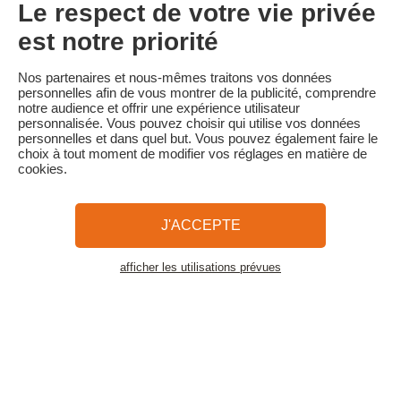
Tarif Flexible à J-3 :
Le respect de votre vie privée
Séjour annulable sans frais jusqu'à 3 jours de l'arrivée.
En cas d'annulation moins de 3 jours avant l'arrivée, 100% du
est notre priorité
montant total du séjour est conservé.
Familytrip vous conseille de souscrire l'assurance annulation de
Nos partenaires et nous-mêmes traitons vos données
son partenaire AREAS Assurances. Souscrivez au moment de la
personnelles afin de vous montrer de la publicité, comprendre
réservation ou dans les 24h suivant votre réservation par
notre audience et offrir une expérience utilisateur
téléphone.
personnalisée. Vous pouvez choisir qui utilise vos données
personnelles et dans quel but. Vous pouvez également faire le
choix à tout moment de modifier vos réglages en matière de
cookies.
Familytrip
© 2026 Familytrip
Qui sommes-nous?
CGV et Charte de Confidentialité
J'ACCEPTE
La Presse parle de nous
Partenaires
FAQ
Blog
Plan du site
afficher les utilisations prévues
Voir les logements
Paiement sécurisé
Réalisé par Sooyoos
Appelez-nous au
Besoin d’aide ?
09 72 26 99 33