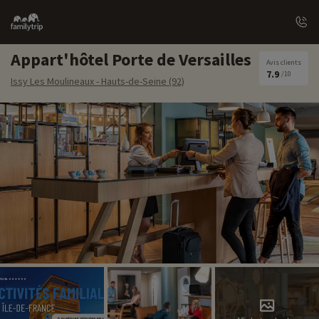
Family
trip
Appart'hôtel Porte de Versailles
Avis clients
7.9
/10
Issy Les Moulineaux - Hauts-de-Seine (92)