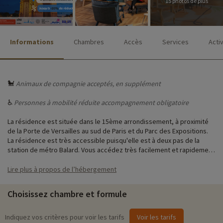
15 photos de plus
Informations
Chambres
Accès
Services
Acti
🐩
Animaux de compagnie acceptés, en supplément
♿
Personnes à mobilité réduite accompagnement obligatoire
La résidence est située dans le 15ème arrondissement, à proximité
de la Porte de Versailles au sud de Paris et du Parc des Expositions.
La résidence est très accessible puisqu'elle est à deux pas de la
station de métro Balard. Vous accédez très facilement et rapidement
au centre de Paris via la ligne 12. Pratique pour aller visiter la capitale
de fond en comble !
Lire plus à propos de l’hébergement
La résidence est composée d'appartements parfaitement équipés
Choisissez chambre et formule
pour des vacances ou un week-end avec des enfants à Paris.
Indiquez vos critères pour voir les tarifs
Voir les tarifs