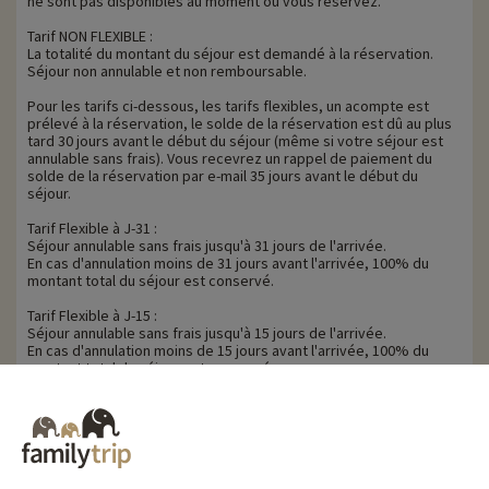
ne sont pas disponibles au moment où vous réservez.
Tarif NON FLEXIBLE :
La totalité du montant du séjour est demandé à la réservation.
Séjour non annulable et non remboursable.
Pour les tarifs ci-dessous, les tarifs flexibles, un acompte est
prélevé à la réservation, le solde de la réservation est dû au plus
tard 30 jours avant le début du séjour (même si votre séjour est
annulable sans frais). Vous recevrez un rappel de paiement du
solde de la réservation par e-mail 35 jours avant le début du
séjour.
Tarif Flexible à J-31 :
Séjour annulable sans frais jusqu'à 31 jours de l'arrivée.
En cas d'annulation moins de 31 jours avant l'arrivée, 100% du
montant total du séjour est conservé.
Tarif Flexible à J-15 :
Séjour annulable sans frais jusqu'à 15 jours de l'arrivée.
En cas d'annulation moins de 15 jours avant l'arrivée, 100% du
montant total du séjour est conservé.
Tarif Flexible à J-8 :
Séjour annulable sans frais jusqu'à 8 jours de l'arrivée.
En cas d'annulation moins de 8 jours avant l'arrivée, 100% du
montant total du séjour est conservé.