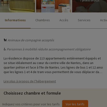
7 photos de plus
Informations
Chambres
Accès
Services
Acti
🐩
Animaux de compagnie acceptés
♿
Personnes à mobilité réduite accompagnement obligatoire
La résidence dispose de 113 appartements entièrement équipés et
se situe idéalement au cœur du centre-ville de Nantes, dans un
quartier piéton et face à l'Ile de Nantes. Les lignes de bus 1 et 12 ainsi
que les lignes 1 et 4 de tram vous permettent de vous déplacer dans
le centre-ville. La résidence est proche de certains sites touristiques
tels que le Musée des Beaux Arts ainsi que le Château des Ducs de
Lire plus à propos de l’hébergement
Bretagne. La résidence dispose aussi d'un parking privatif, d'une salle
de sport ouverte de 6h à 23h tous les jours et vous propose les
Choisissez chambre et formule
petits-déjeuners complets en option.
Indiquez vos critères pour voir les tarifs
Voir les tarifs