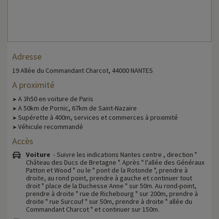
Adresse
19 Allée du Commandant Charcot, 44000 NANTES
A proximité
A 3h50 en voiture de Paris
➤
A 50km de Pornic, 67km de Saint-Nazaire
➤
Supérette à 400m, services et commerces à proximité
➤
Véhicule recommandé
➤
Accès
Voiture
- Suivre les indications Nantes centre , direction "
Château des Ducs de Bretagne ". Après " l'allée des Généraux
Patton et Wood " ou le " pont de la Rotonde ", prendre à
droite, au rond point, prendre à gauche et continuer tout
droit " place de la Duchesse Anne " sur 50m. Au rond-point,
prendre à droite " rue de Richebourg " sur 200m, prendre à
droite " rue Surcouf " sur 50m, prendre à droite " allée du
Commandant Charcot " et continuer sur 150m.