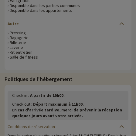
• Wifi gratuit
› Disponible dans les parties communes
› Disponible dans les appartements
Autre
› Pressing
› Bagagerie
› Billeterie
› Laverie
› Kit entretien
› Salle de fitness
Politiques de l'hébergement
Check in :
A partir de 15h00.
Check out :
Départ maximum à 11h00.
En cas d'arrivée tardive, merci de prévenir la réception
quelques jours avant votre arrivée.
Conditions de réservation
Dans le cadre d'un séjour réservé à tarif NON FLEXIBLE : Familytrip