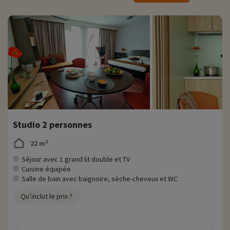
♥
Notre activité coup de cœur
i
• Parc d'attractions Les Naudières
: ouvert du 30 mars au 29 septembre
› Situé à 40 minutes de route de la résidence
› Multitudes d'attractions pour petits et grands
› Tarifs : Adulte : à partir de 12€, tarif réduit : à partir de 9€, enfant : à partir de
10€
› Entrée gratuite pour les moins de 1 mètre et les femmes enceintes de 6 mois
Studio 2 personnes
22 m²
Séjour avec 1 grand lit double et TV
Cuisine équipée
Salle de bain avec baignoire, sèche-cheveux et WC
Qu’inclut le prix ?