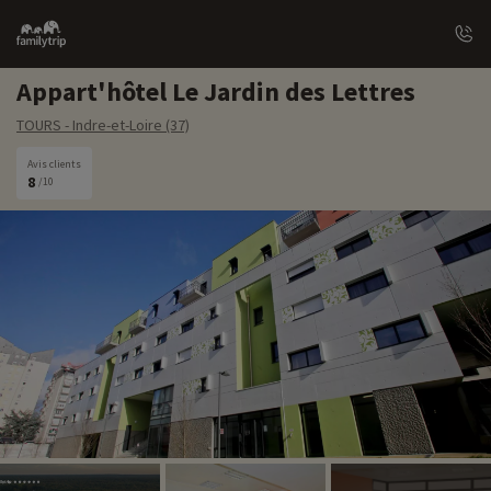
Family
trip
Appart'hôtel Le Jardin des Lettres
TOURS - Indre-et-Loire (37)
Avis clients
8
/10