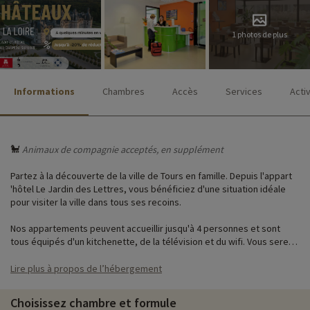
1 photos de plus
Informations
Chambres
Accès
Services
Acti
🐩
Animaux de compagnie acceptés, en supplément
Partez à la découverte de la ville de Tours en famille. Depuis l'appart
'hôtel Le Jardin des Lettres, vous bénéficiez d'une situation idéale
pour visiter la ville dans tous ses recoins.
Nos appartements peuvent accueillir jusqu'à 4 personnes et sont
tous équipés d'un kitchenette, de la télévision et du wifi. Vous serez
comme à la maison !
Lire plus à propos de l’hébergement
♥
Nos activités coups de cœur
i
Choisissez chambre et formule