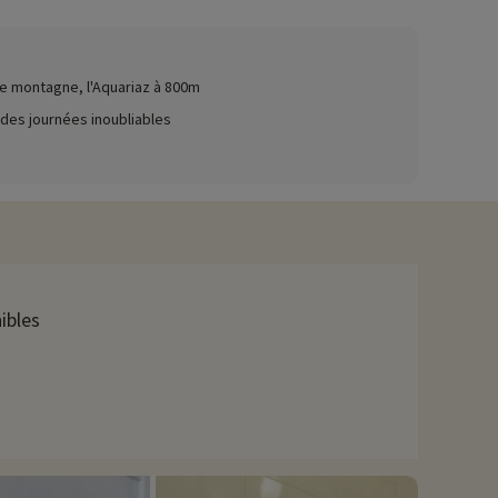
ez ici !
e montagne, l'Aquariaz à 800m
raîneaux à chiens ou à cheval, plongée sous glace, VTT sur
des journées inoubliables
istes variées adaptées à tous les niveaux. Les promenades en
fèrent une approche plus tranquille, les randonnées en
des panoramas à couper le souffle pour les amateurs de deux
. Les golfeurs peuvent profiter du parcours 9 trous au cœur de
ibles
 lac de Montriond offre une gamme d'activités nautiques telles
avons déjà négocié des activités, elles sont réservables avec