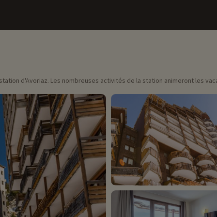
 station d'Avoriaz. Les nombreuses activités de la station animeront les va