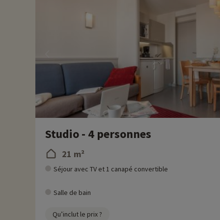
• La station d'Avoriaz
› Plateau exposé plein sud surplombant la vallée de Morzine
› Activités de loisirs : patin à glace, chien de traîneau, balné
› Équipement et services pensés pour les familles
› Architecture novatrice, circulation en ski sur les routes
› 100% piéton, navette gratuite à l'arrivée et au départ
• Domaine skiable d'Avoriaz
› 51 pistes, 75 km de pistes
• Domaine des Portes du soleil
› 12 stations reliées sur la France et la Suisse
› 280 pistes, 650 km de pistes
› Forfaits ski Les Portes du soleil
Studio - 4 personnes
Plus d'informations
21 m²
• Animaux de compagnie acceptés, en supplément
Séjour avec TV et 1 canapé convertible
Salle de bain
Qu’inclut le prix ?