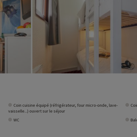
o, plongée sous glace, moto-neige, raquettes, ski de fond et snowboard...
Coin cuisine équipé (réfrigérateur, four micro-onde, lave-
Coi
vaisselle...) ouvert sur le séjour
WC
Bal