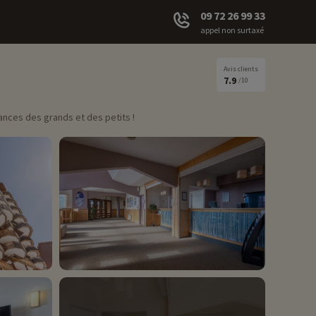
09 72 26 99 33
appel non surtaxé
Avis clients
7.9
/10
cances des grands et des petits !