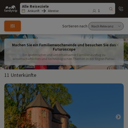
Family
trip
1
Ankunft
Abreise
Sortieren nach
Machen Sie ein Familienwochenende und besuchen Sie das
Futuroscope
Ein spielerischer und unterhaltsamer Familienausflug zu
wissenschaftlichen und technologischen Themen in der Region Poitou-
Charentes? Besuchen Sie mit Ihren Kindern den Freizeitpark Futuroscope.
Hier gibt es Attraktionen für alle Altersgruppen, die alle Ihre Sinne anregen
werden! Willkommen in dem Park, in dem Innovationen für Furore sorgen .
11 Unterkünfte