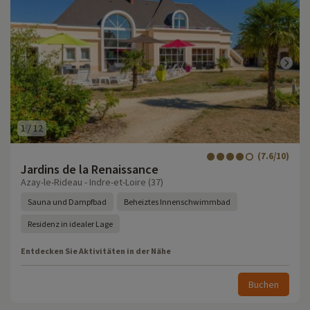
1
/
12
(7.6/10)
Jardins de la Renaissance
Azay-le-Rideau - Indre-et-Loire (37)
Sauna und Dampfbad
Beheiztes Innenschwimmbad
Residenz in idealer Lage
Entdecken Sie Aktivitäten in der Nähe
Buchen