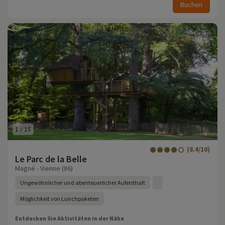
Buchen
1
/
15
(8.4/10)
Le Parc de la Belle
Magné - Vienne (86)
Ungewöhnlicher und abenteuerlicher Aufenthalt
Möglichkeit von Lunchpaketen
Entdecken Sie Aktivitäten in der Nähe