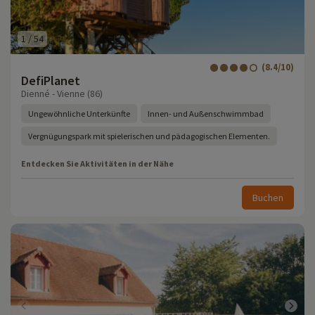
1
/
54
(8.4/10)
DefiPlanet
Dienné - Vienne (86)
Ungewöhnliche Unterkünfte
Innen- und Außenschwimmbad
Vergnügungspark mit spielerischen und pädagogischen Elementen.
Entdecken Sie Aktivitäten in der Nähe
Buchen