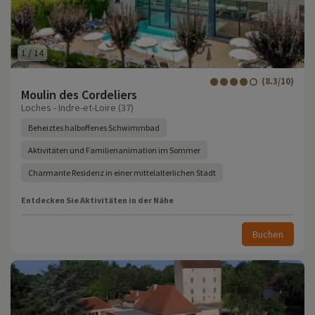
1
/
14
(8.3/10)
Moulin des Cordeliers
Loches - Indre-et-Loire (37)
Beheiztes halboffenes Schwimmbad
Aktivitäten und Familienanimation im Sommer
Charmante Residenz in einer mittelalterlichen Stadt
Entdecken Sie Aktivitäten in der Nähe
Buchen