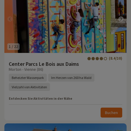
1
/
22
(8.4/10)
Center Parcs Le Bois aux Daims
Morton - Vienne (86)
Beheizter Wasserpark
Im Herzen von 260 ha Wald
Vielzahl von Aktivitäten
Entdecken Sie Aktivitäten in der Nähe
Buchen