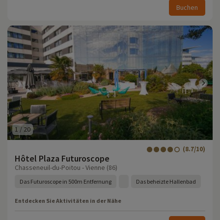
Buchen
1
/
20
(8.7/10)
Hôtel Plaza Futuroscope
Chasseneuil-du-Poitou - Vienne (86)
Das Futuroscope in 500m Entfernung
Das beheizte Hallenbad
Entdecken Sie Aktivitäten in der Nähe