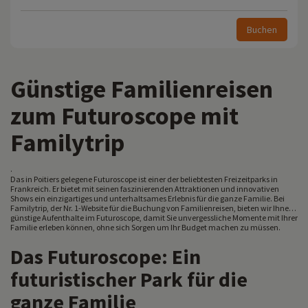
Buchen
Günstige Familienreisen
zum Futuroscope mit
Familytrip
.
Das in Poitiers gelegene Futuroscope ist einer der beliebtesten Freizeitparks in
Frankreich. Er bietet mit seinen faszinierenden Attraktionen und innovativen
Shows ein einzigartiges und unterhaltsames Erlebnis für die ganze Familie. Bei
Familytrip, der Nr. 1-Website für die Buchung von Familienreisen, bieten wir Ihnen
günstige Aufenthalte im Futuroscope, damit Sie unvergessliche Momente mit Ihrer
.
Familie erleben können, ohne sich Sorgen um Ihr Budget machen zu müssen.
Das Futuroscope: Ein
futuristischer Park für die
ganze Familie