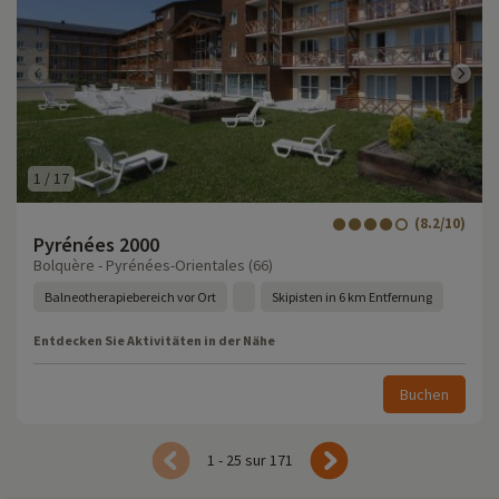
1
/
17
(8.2/10)
Pyrénées 2000
Bolquère - Pyrénées-Orientales (66)
Balneotherapiebereich vor Ort
Skipisten in 6 km Entfernung
Entdecken Sie Aktivitäten in der Nähe
Buchen
1 - 25 sur 171