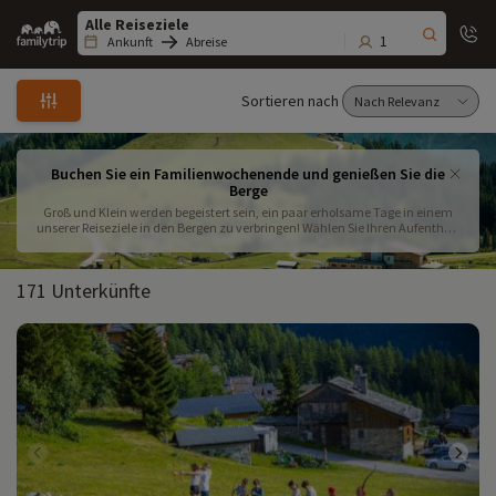
Family
trip
1
Ankunft
Abreise
Sortieren nach
Buchen Sie ein Familienwochenende und genießen Sie die
Berge
Groß und Klein werden begeistert sein, ein paar erholsame Tage in einem
unserer Reiseziele in den Bergen zu verbringen! Wählen Sie Ihren Aufenthalt
unter unseren Ferienhäusern, die so ausgestattet sind, dass Sie mit Ihrer
Familie ein erholsames Wochenende in den Bergen verbringen können!
171 Unterkünfte