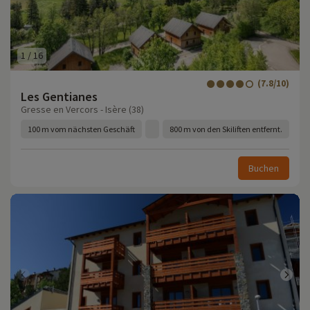
1
/
16
(7.8/10)
Les Gentianes
Gresse en Vercors - Isère (38)
100 m vom nächsten Geschäft
800 m von den Skiliften entfernt.
Buchen