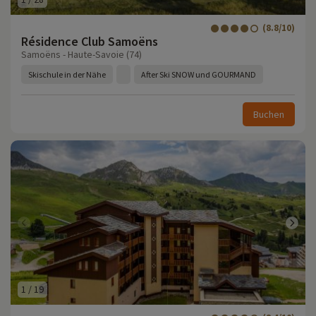
(8.8/10)
Résidence Club Samoëns
Samoëns - Haute-Savoie (74)
Skischule in der Nähe
After Ski SNOW und GOURMAND
Buchen
1
/
19