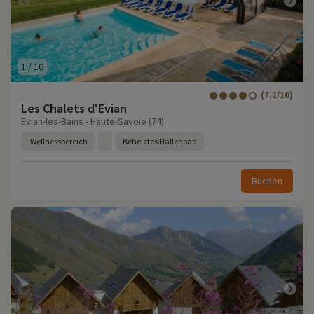
1
/
10
(7.2/10)
Les Chalets d'Evian
Evian-les-Bains - Haute-Savoie (74)
'Wellnessbereich
Beheiztes Hallenbad
Buchen