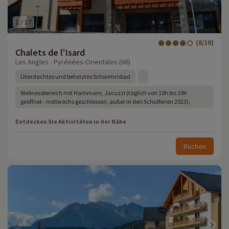
1
/
17
(8/10)
Chalets de l'Isard
Les Angles - Pyrénées-Orientales (66)
Überdachtes und beheiztes Schwimmbad
Wellnessbereich mit Hammam, Jacuzzi (täglich von 10h bis 19h
geöffnet - mittwochs geschlossen, außer in den Schulferien 2023).
Entdecken Sie Aktivitäten in der Nähe
Buchen