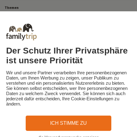
Themen
Alle unsere Familienwochenenden
Last-Minute-Urlaub in Frankreich
Last-Minute-Kurzurlaub
Alle unsere Familienurlaube in Frankreich
Kurzurlaub Ausgefallen
Campingurlaub in Frankreich
Reiseziele
Skiurlaub in Frankreich
Der Schutz Ihrer Privatsphäre
ist unsere Priorität
Familytrip
© 2026 Familytrip
Wir und unsere Partner verarbeiten Ihre personenbezogenen
Wer sind wir?
AGB und Datenschutzrichtlinie
Daten, um Ihnen Werbung zu zeigen, unser Publikum zu
verstehen und ein personalisiertes Nutzererlebnis zu bieten.
Die Presse berichtet über uns
Partner
FAQ
Blog
Sitemap
Sie können selbst entscheiden, wer Ihre personenbezogenen
Daten zu welchem Zweck verwendet. Sie können sich auch
jederzeit dafür entscheiden, Ihre Cookie-Einstellungen zu
Sicheres Bezahlen
Realisiert von Sooyoos
ändern.
Rufen Sie uns an unter
Brauchen Sie Hilfe?
ICH STIMME ZU
09 72 26 99 33