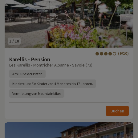
1
/
18
(9/10)
Karellis - Pension
Les Karellis - Montricher Albanne - Savoie (73)
Am Fuße der Pisten
Kinderclubs für Kinder von 4 Monaten bis 17 Jahren.
Vermietung von Mountainbikes
Buchen