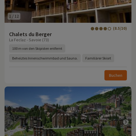
1
/
12
(8.5/10)
Chalets du Berger
La Feclaz - Savoie (73)
100 m von den Skipisten entfernt
Beheiztes Innenschwimmbad und Sauna.
Familiärer Skiort
Buchen