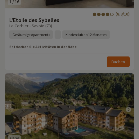
1
/
16
(8.8/10)
L’Etoile des Sybelles
Le Corbier - Savoie (73)
Geräumige Apartments
Kinderclub ab 12 Monaten
Entdecken Sie Aktivitäten in der Nähe
Buchen
1
/
28