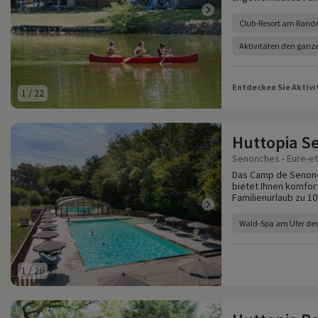
Club-Resort am Rande 
Aktivitäten den ganz
Entdecken Sie Aktivi
1
/
22
Huttopia S
Senonches - Eure-et-
Das Camp de Senonch
bietet Ihnen komfor
Familienurlaub zu 10
Wald-Spa am Ufer des
1
/
26