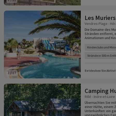
Les Muriers
Vendres-Plage - Héra
Die Domaine des Mur
Stränden entfernt, 
Animationen und Kin
Kinderclubs und Min
Strände in 500 m Entf
Entdecken Sie Aktivi
1
/
17
Camping Hut
Rillé - Indre-et-Loire 
Übernachten Sie mit 
einer Hütte, einem
Unterkünften: ein g
ungewöhnliches Fa