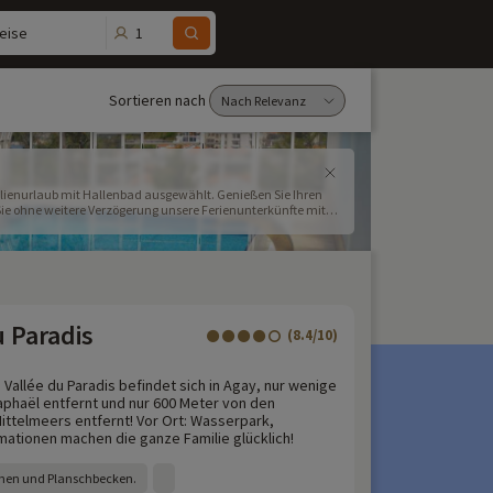
1
eise
Sortieren nach
milienurlaub mit Hallenbad ausgewählt. Genießen Sie Ihren
ie ohne weitere Verzögerung unsere Ferienunterkünfte mit
u Paradis
(8.4/10)
Vallée du Paradis befindet sich in Agay, nur wenige
aphaël entfernt und nur 600 Meter von den
ttelmeers entfernt! Vor Ort: Wasserpark,
mationen machen die ganze Familie glücklich!
chen und Planschbecken.