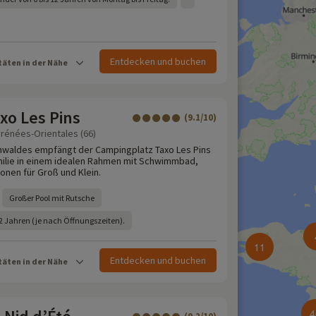
Entdecken und buchen
täten in der Nähe
xo Les Pins
(9.1/10)
yrénées-Orientales (66)
enwaldes empfängt der Campingplatz Taxo Les Pins
amilie in einem idealen Rahmen mit Schwimmbad,
onen für Groß und Klein.
Großer Pool mit Rutsche
12 Jahren (je nach Öffnungszeiten).
11
Entdecken und buchen
täten in der Nähe
4