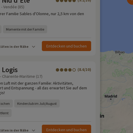
 Nid d’Été
(9.2/10)
 - Vendée (85)
rer Familie Sables d'Olonne, nur 2,5 km von den
Momente mit der Familie
Entdecken und buchen
täten in der Nähe
 Logis
(8.6/10)
 - Charente-Maritime (17)
n Luft mit der ganzen Familie: Aktivitäten,
t und Entspannung - all das erwartet Sie auf dem
is!
tschen
Kinderclub im Juli/August
tfernt
Entdecken und buchen
täten in der Nähe