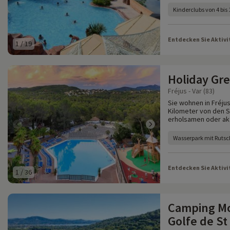
Kinderclubs von 4 bis
Entdecken Sie Aktivi
1
/
19
Holiday Gr
Fréjus - Var (83)
Sie wohnen in Fréjus
Kilometer von den S
erholsamen oder akt
Wasserpark mit Ruts
Entdecken Sie Aktivi
1
/
36
Camping Mo
Golfe de St