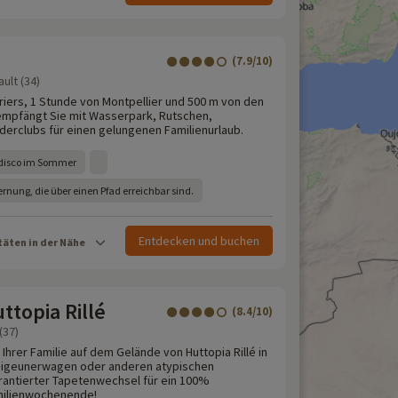
(7.9/10)
ult (34)
iers, 1 Stunde von Montpellier und 500 m von den
empfängt Sie mit Wasserpark, Rutschen,
derclubs für einen gelungenen Familienurlaub.
idisco im Sommer
ernung, die über einen Pfad erreichbar sind.
Entdecken und buchen
täten in der Nähe
topia Rillé
(8.4/10)
(37)
Ihrer Familie auf dem Gelände von Huttopia Rillé in
 Zigeunerwagen oder anderen atypischen
arantierter Tapetenwechsel für ein 100%
milienwochenende!