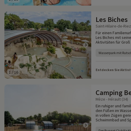
Les Biches
Saint-Hilaire-de-Rie
Für einen Familienu
Les Biches mit sein
Aktivitäten für Groß 
Wasserpark mit Ruts
Entdecken Sie Aktivi
1
/
16
Camping Be
Mèze - Hérault (34)
Ein ruhiger und fami
den Füßen im Wasser
in vollen Zügen gen
Schwimmbad und Sp
Der Bungat Club für Ki