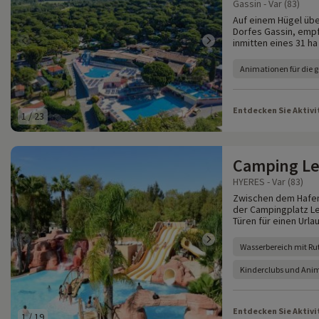
Gassin - Var (83)
Auf einem Hügel übe
Dorfes Gassin, empf
inmitten eines 31 h
Animationen für die 
Entdecken Sie Aktivi
1
/
23
Camping Le
HYERES - Var (83)
Zwischen dem Hafen
der Campingplatz Le
Türen für einen Urla
Wasserbereich mit Ru
Kinderclubs und Ani
Entdecken Sie Aktivi
1
/
19