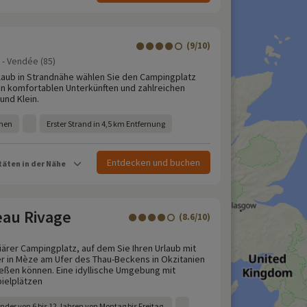
(9/10)
z - Vendée (85)
rlaub in Strandnähe wählen Sie den Campingplatz
en komfortablen Unterkünften und zahlreichen
und Klein.
chen
Erster Strand in 4,5 km Entfernung
Entdecken und buchen
täten in der Nähe
au Rivage
(8.6/10)
liärer Campingplatz, auf dem Sie Ihren Urlaub mit
 in Mèze am Ufer des Thau-Beckens in Okzitanien
ießen können. Eine idyllische Umgebung mit
ielplätzen
nder von 6 bis 12 Jahren von Montag bis Freitag.