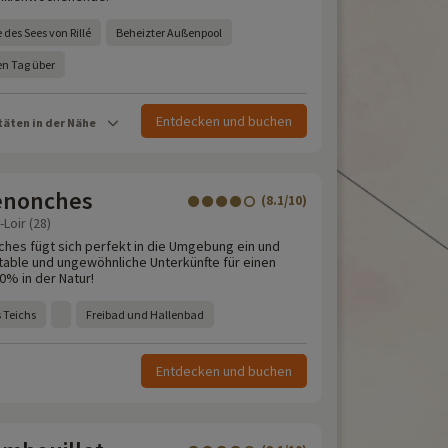
des Sees von Rillé
Beheizter Außenpool
en Tag über
Entdecken und buchen
täten in der Nähe
enonches
(8.1/10)
Loir (28)
es fügt sich perfekt in die Umgebung ein und
table und ungewöhnliche Unterkünfte für einen
0% in der Natur!
 Teichs
Freibad und Hallenbad
Entdecken und buchen