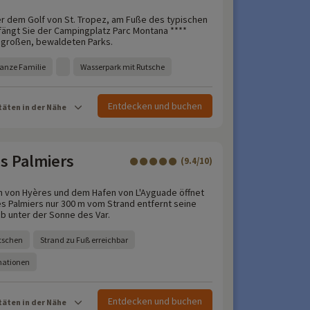
r dem Golf von St. Tropez, am Fuße des typischen
ängt Sie der Campingplatz Parc Montana ****
a großen, bewaldeten Parks.
ganze Familie
Wasserpark mit Rutsche
Entdecken und buchen
täten in der Nähe
s Palmiers
(9.4/10)
 von Hyères und dem Hafen von L'Ayguade öffnet
s Palmiers nur 300 m vom Strand entfernt seine
ub unter der Sonne des Var.
tschen
Strand zu Fuß erreichbar
mationen
Entdecken und buchen
täten in der Nähe