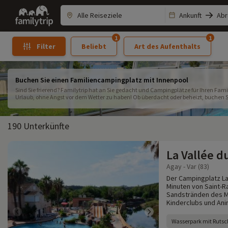
Family
Ankunft
Abr
trip
1
1
Beliebt
Art des Aufenthalts
Filter
Buchen Sie einen Familiencampingplatz mit Innenpool
Sind Sie frierend? Familytrip hat an Sie gedacht und Campingplätze für Ihren Fa
Urlaub, ohne Angst vor dem Wetter zu haben! Ob überdacht oder beheizt, buchen S
Swimmingpool!
190 Unterkünfte
La Vallée d
Agay - Var (83)
Der Campingplatz La 
Minuten von Saint-R
Sandstränden des Mi
Kinderclubs und Ani
Wasserpark mit Ruts