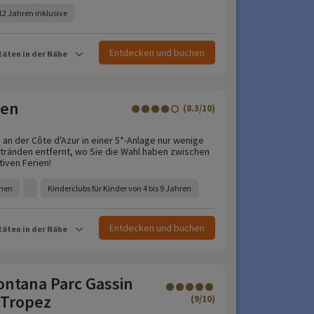
 12 Jahren inklusive
Entdecken und buchen
täten in der Nähe
een
(8.3/10)
 an der Côte d'Azur in einer 5*-Anlage nur wenige
tränden entfernt, wo Sie die Wahl haben zwischen
iven Ferien!
chen
Kinderclubs für Kinder von 4 bis 9 Jahren
Entdecken und buchen
täten in der Nähe
ntana Parc Gassin
 Tropez
(9/10)