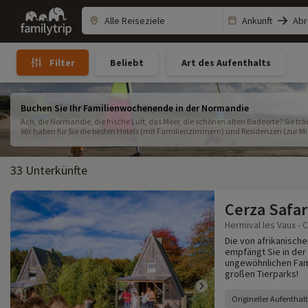
Family
Ankunft
Abr
trip
Beliebt
Art des Aufenthalts
Filter
Buchen Sie Ihr Familienwochenende in der Normandie
Ach, die Normandie, die frische Luft, das Meer, die schönen alten Badeorte? Si
Wir haben für Sie die besten Hotels (mit Familienzimmern) und Residenzen (zur Mie
Normandie ausgewählt...
33 Unterkünfte
Cerza Safar
Hermival les Vaux - 
Die von afrikanisch
empfängt Sie in de
ungewöhnlichen Fami
großen Tierparks!
Origineller Aufenthalt