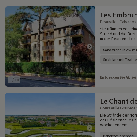
Les Embru
Deauville - Calvados 
Sie träumen von ein
Strand und die Bret
in der Residenz Les
Sandstrand in 250 m 
Spielplatz mit Tischt
Entdecken Sie Aktivi
1
/
10
Le Chant d
Courseulles-sur-mer
Die Strände der Norm
der Résidence le Ch
Wochenenden!
Beheizter Innenpool