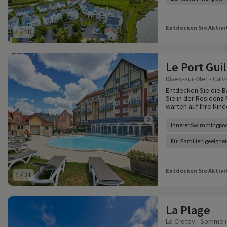
Entdecken Sie Aktivi
1
/
10
Le Port Gui
Dives-sur-Mer - Calv
Entdecken Sie die B
Sie in der Residenz
warten auf Ihre Kind
Innerer Swimmingpoo
Für Familien geeigne
Entdecken Sie Aktivi
1
/
21
La Plage
Le Crotoy - Somme (