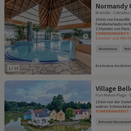
Normandy 
Branville - Calvados 
10 km von Deauville
Familienurlaubs im 
2 Stunden von Paris 
SONDERANGEBOT:
Sommer- und Allerhe
Wasserblase
Rest
Entdecken Sie Aktivi
1
/
23
Village Bel
Fort-Mahon-Plage -
10 km von der Somme
wahres Schmuckkästc
SONDERANGEBOT:
Beheizter Wasserspor