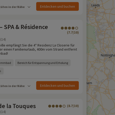
Entdecken und buchen
täten in der Nähe
 – SPA & Résidence
(7.7/10)
(14)
ille empfängt Sie die 4* Residenz La Closerie für
r einen Familienurlaub, 400m vom Strand entfernt
nbad!
wimmbad
Bereich für Entspannung und Erholung
n
Entdecken und buchen
täten in der Nähe
de la Touques
(8.7/10)
(14)