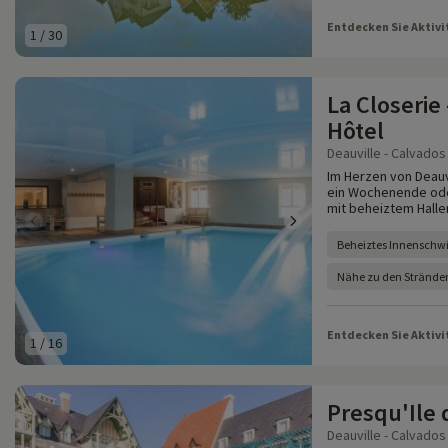
Entdecken Sie Aktivi
1
/
30
La Closerie
Hôtel
Deauville - Calvados 
Im Herzen von Deauv
ein Wochenende ode
mit beheiztem Halle
Beheiztes Innensch
Nähe zu den Strände
Entdecken Sie Aktivi
1
/
16
Presqu'Ile 
Deauville - Calvados 