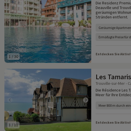
Die Residenz Premiu
Deauville und Trouvi
geräumigen Wohnung 
Stränden entfernt.
Geräumige Apartmen
Ermäßigte Preise für 
Entdecken Sie Aktivi
1
/
30
Les Tamari
Trouville-sur-Mer - C
Die Résidence Les Ta
Meer für Ihre Entdec
Meer 800 m durch ein
Entdecken Sie Aktivi
1
/
11