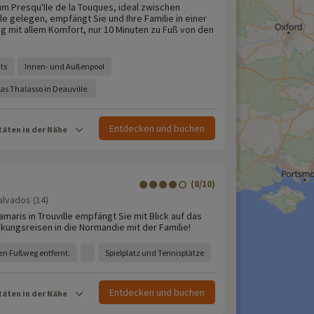
m Presqu'Ile de la Touques, ideal zwischen
lle gelegen, empfängt Sie und Ihre Familie in einer
mit allem Komfort, nur 10 Minuten zu Fuß von den
ts
Innen- und Außenpool
das Thalasso in Deauville.
Entdecken und buchen
täten in der Nähe
s
(8/10)
alvados (14)
maris in Trouville empfängt Sie mit Blick auf das
kungsreisen in die Normandie mit der Familie!
en Fußweg entfernt.
Spielplatz und Tennisplätze
Entdecken und buchen
täten in der Nähe