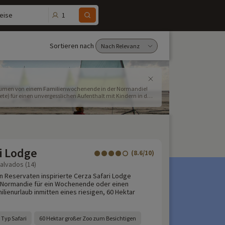
1
eise
Sortieren nach
e träumen von einem Familienwochenende in der Normandie!
te) für einen unvergesslichen Aufenthalt mit Kindern in der
i Lodge
(8.6/10)
Calvados (14)
en Reservaten inspirierte Cerza Safari Lodge
r Normandie für ein Wochenende oder einen
lienurlaub inmitten eines riesigen, 60 Hektar
 Typ Safari
60 Hektar großer Zoo zum Besichtigen