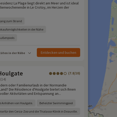
sidenz La Plage liegt direkt am Meer und ist ideal
ilienwochenende in Le Crotoy, im Herzen der
ugang zum Strand
kaufsmöglichkeiten in der Nähe
Außenpools
Entdecken und buchen
täten in der Nähe
Houlgate
(7.8/10)
(14)
dern oder Familienurlaub in der Normandie
and? Die Résidence d'Houlgate bietet sich Ihnen
 voller Aktivitäten und Entspannung an...
e Anhöhen von Houlgate.
Beheizter Swimmingpool
ise für den Cerza-Zoo und die Thalasso-Klinik in Deauville.