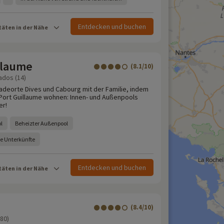
Entdecken und buchen
täten in der Nähe
llaume
(8.1/10)
ados (14)
adeorte Dives und Cabourg mit der Familie, indem
 Port Guillaume wohnen: Innen- und Außenpools
er!
l
Beheizter Außenpool
te Unterkünfte
Entdecken und buchen
täten in der Nähe
(8.4/10)
80)