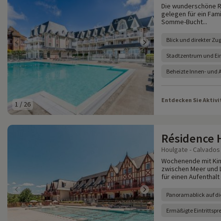
Die wunderschöne Re
gelegen für ein Fam
Somme-Bucht...
Blick und direkter Z
Stadtzentrum und Ein
Beheizte Innen- und 
Entdecken Sie Aktivi
1
/
26
Résidence 
Houlgate - Calvados 
Wochenende mit Kin
zwischen Meer und L
für einen Aufenthalt
Panoramablick auf di
Ermäßigte Eintrittspre