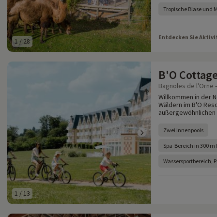
Tropische Blase und 
Entdecken Sie Aktivi
1
/
28
B'O Cottag
Bagnoles de l'Orne -
Willkommen in der N
Wäldern im B'O Reso
außergewöhnlichen S
Zwei Innenpools
Spa-Bereich in 300 m
Wassersportbereich, 
1
/
13