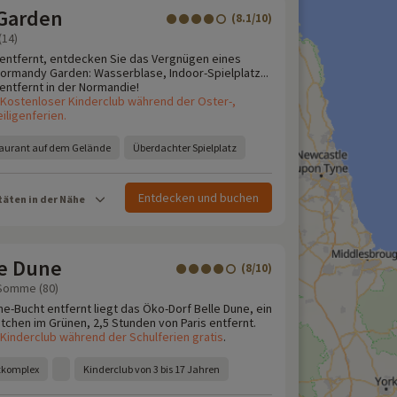
Garden
(8.1/10)
(14)
 entfernt, entdecken Sie das Vergnügen eines
Normandy Garden: Wasserblase, Indoor-Spielplatz...
entfernt in der Normandie!
Kostenloser Kinderclub während der Oster-,
iligenferien.
aurant auf dem Gelände
Überdachter Spielplatz
Entdecken und buchen
täten in der Nähe
le Dune
(8/10)
 Somme (80)
-Bucht entfernt liegt das Öko-Dorf Belle Dune, ein
hen im Grünen, 2,5 Stunden von Paris entfernt.
Kinderclub während der Schulferien gratis
.
tkomplex
Kinderclub von 3 bis 17 Jahren