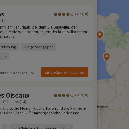
ns
(7.5/10)
(14)
em Familienurlaub, bei dem Sie Deauville, den
ter, die die Welt bedeuten, entdecken: Willkommen
 Embruns!
Entfernung.
Ruhige Wohngegend
ennis
Entdecken und buchen
täten in der Nähe
es Oiseaux
(8.3/10)
 - Calvados (14)
andie, die kleinen Fischerhäfen und die Familie in
ant des Oiseaux für unvergessliche Ferien und
In der Nähe von Strand und Yachthafen.