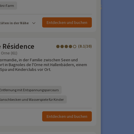
Mini-Farm
Entdecken und buchen
täten in der Nähe
e Résidence
(8.1/10)
 Orne (61)
ormandie, in der Familie zwischen Seen und
rt in Bagnoles de l'Orne mit Hallenbädern, einem
pa und Kinderclubs vor Ort.
 Entfernung mit Entspannungsparcours
Planschbecken und Wasserspiele für Kinder
Entdecken und buchen