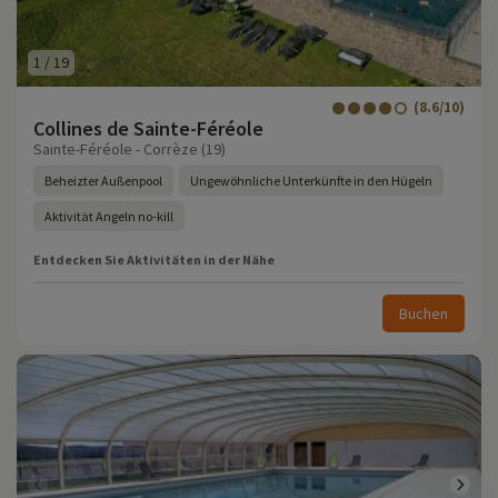
1
/
19
(8.6/10)
Collines de Sainte-Féréole
Sainte-Féréole - Corrèze (19)
Beheizter Außenpool
Ungewöhnliche Unterkünfte in den Hügeln
Aktivität Angeln no-kill
Entdecken Sie Aktivitäten in der Nähe
Buchen