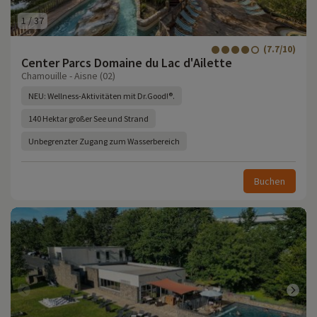
1
/
37
(7.7/10)
Center Parcs Domaine du Lac d'Ailette
Chamouille - Aisne (02)
NEU: Wellness-Aktivitäten mit Dr.Good!®.
140 Hektar großer See und Strand
Unbegrenzter Zugang zum Wasserbereich
Buchen