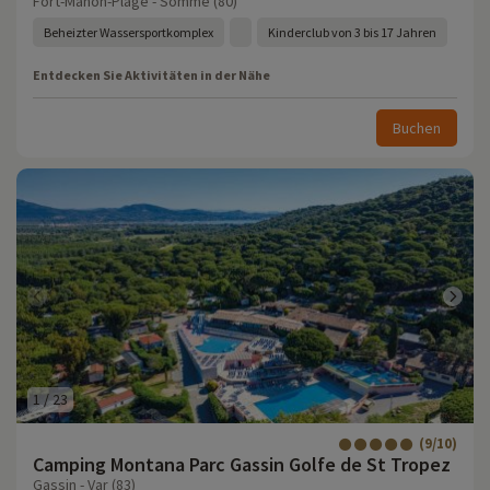
Fort-Mahon-Plage - Somme (80)
Beheizter Wassersportkomplex
Kinderclub von 3 bis 17 Jahren
Entdecken Sie Aktivitäten in der Nähe
Buchen
1
/
23
(9/10)
Camping Montana Parc Gassin Golfe de St Tropez
Gassin - Var (83)