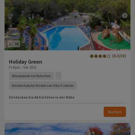
1
/
36
(8.3/10)
Holiday Green
Fréjus - Var (83)
Wasserpark mit Rutschen
Kinderclubs für Kinder von 4 bis 9 Jahren
Entdecken Sie Aktivitäten in der Nähe
Buchen