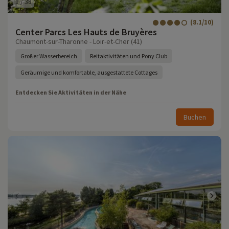
1
/
38
(8.1/10)
Center Parcs Les Hauts de Bruyères
Chaumont-sur-Tharonne - Loir-et-Cher (41)
Großer Wasserbereich
Reitaktivitäten und Pony Club
Geräumige und komfortable, ausgestattete Cottages
Entdecken Sie Aktivitäten in der Nähe
Buchen