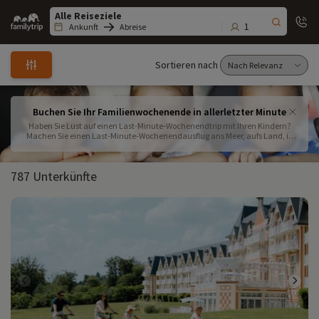
Family
trip
1
Ankunft
Abreise
Sortieren nach
Buchen Sie Ihr Familienwochenende in allerletzter Minute
Haben Sie Lust auf einen Last-Minute-Wochenendtrip mit Ihren Kindern?
Machen Sie einen Last-Minute-Wochenendausflug ans Meer, aufs Land, in
die Berge, aber auch mit der ganzen Familie, weniger als 3 Stunden von
Paris entfernt! Folgen Sie dem Leitfaden für Ihr Wochenende überall in
Frankreich
787 Unterkünfte