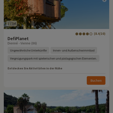
1
/
54
(8.4/10)
DefiPlanet
Dienné - Vienne (86)
Ungewöhnliche Unterkünfte
Innen- und Außenschwimmbad
Vergnügungspark mit spielerischen und pädagogischen Elementen.
Entdecken Sie Aktivitäten in der Nähe
Buchen