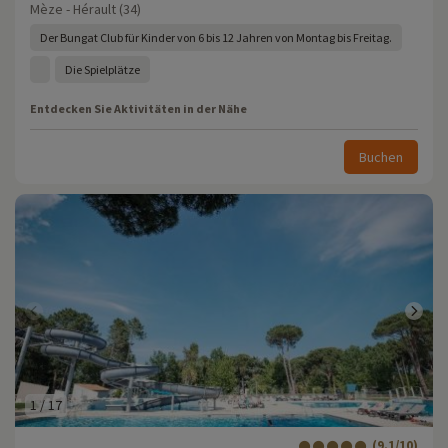
Mèze - Hérault (34)
Der Bungat Club für Kinder von 6 bis 12 Jahren von Montag bis Freitag.
Die Spielplätze
Entdecken Sie Aktivitäten in der Nähe
Buchen
1
/
17
(9.1/10)