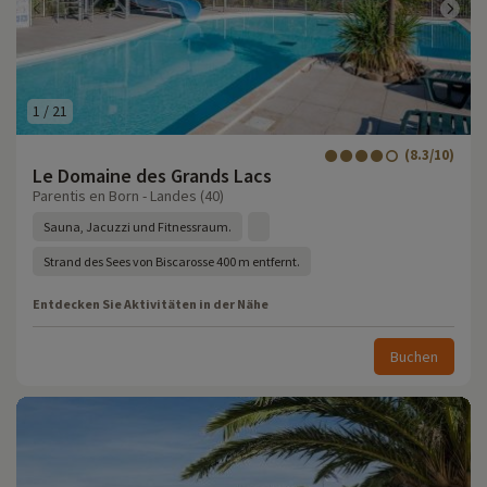
1
/
21
(8.3/10)
Le Domaine des Grands Lacs
Parentis en Born - Landes (40)
Sauna, Jacuzzi und Fitnessraum.
Strand des Sees von Biscarosse 400 m entfernt.
Entdecken Sie Aktivitäten in der Nähe
Buchen