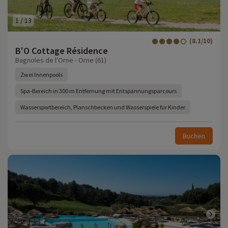
1
/
13
(8.1/10)
B'O Cottage Résidence
Bagnoles de l'Orne - Orne (61)
Zwei Innenpools
Spa-Bereich in 300 m Entfernung mit Entspannungsparcours
Wassersportbereich, Planschbecken und Wasserspiele für Kinder
Buchen