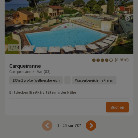
1
/
14
(8.9/10)
Carqueiranne
Carqueiranne - Var (83)
133m2 großer Wellnessbereich
Wasserbereich im Freien
Entdecken Sie Aktivitäten in der Nähe
Buchen
1 - 25 sur 787