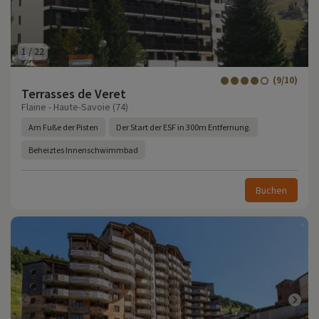
1
/
22
(9/10)
Terrasses de Veret
Flaine - Haute-Savoie (74)
Am Fuße der Pisten
Der Start der ESF in 300m Entfernung.
Beheiztes Innenschwimmbad
Buchen