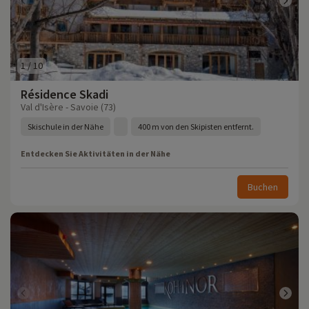
1
/
10
Résidence Skadi
Val d'Isère - Savoie (73)
Skischule in der Nähe
400 m von den Skipisten entfernt.
Entdecken Sie Aktivitäten in der Nähe
Buchen