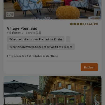
1
/
8
(8.6/10)
Village Plein Sud
Val Thorens - Savoie (73)
Beheiztes Hallenbad zur Freude Ihrer Kinder
Zugang zum größten Skigebiet der Welt: Les 3 Vallées.
Entdecken Sie Aktivitäten in der Nähe
Buchen