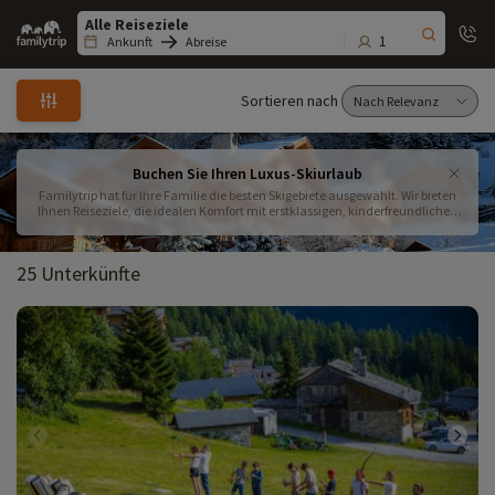
Family
trip
1
Ankunft
Abreise
Sortieren nach
Buchen Sie Ihren Luxus-Skiurlaub
Familytrip hat für Ihre Familie die besten Skigebiete ausgewählt. Wir bieten
Ihnen Reiseziele, die idealen Komfort mit erstklassigen, kinderfreundlichen
Dienstleistungen kombinieren. Buchen Sie jetzt Ihren nächsten luxuriösen
Skiurlaub mit der Familie!
25 Unterkünfte