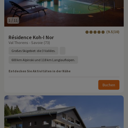
1
/
11
(9.5/10)
Résidence Koh-I Nor
Val Thorens - Savoie (73)
Großes Skigebiet: die 3 Vallées.
600 km Alpinski und 118 km Langlaufloipen.
Entdecken Sie Aktivitäten in der Nähe
Buchen