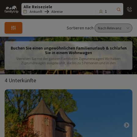
Family
trip
1
Ankunft
Abreise
Sortieren nach
Buchen Sie einen ungewöhnlichen Familienurlaub & schlafen
Sie in einem Wohnwagen
Verreisen Sie mit der ganzen Familie im Zigeunerwagen! Wir haben
Zigeunerwagen ausgewählt, die bis zu 5 Personen und in den
Zigeunerwagen-Suiten sogar 6 Personen beherbergen können! Die
praktischen und funktionalen Zigeunerwagen begeistern Groß und Klein für
einen ungewöhnlichen Familienurlaub.
4 Unterkünfte