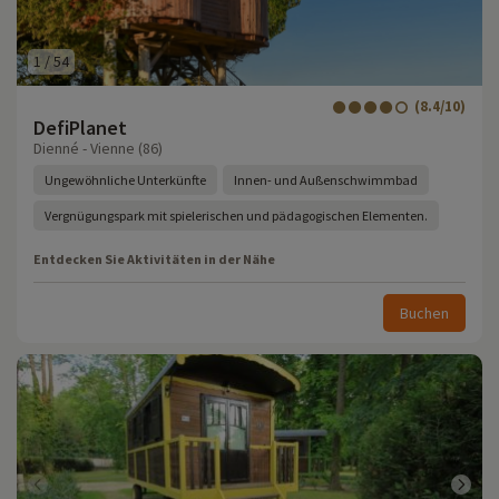
1
/
54
(8.4/10)
DefiPlanet
Dienné - Vienne (86)
Ungewöhnliche Unterkünfte
Innen- und Außenschwimmbad
Vergnügungspark mit spielerischen und pädagogischen Elementen.
Entdecken Sie Aktivitäten in der Nähe
Buchen