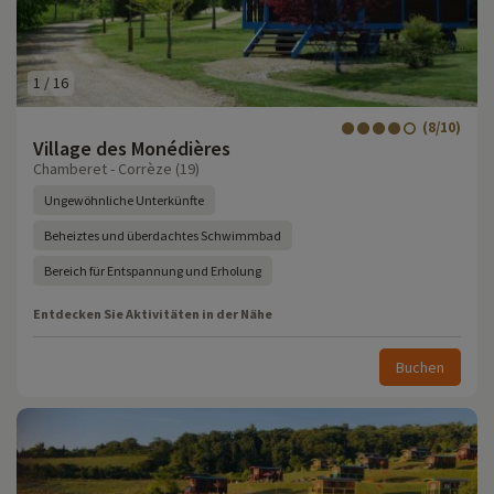
1
/
16
(8/10)
Village des Monédières
Chamberet - Corrèze (19)
Ungewöhnliche Unterkünfte
Beheiztes und überdachtes Schwimmbad
Bereich für Entspannung und Erholung
Entdecken Sie Aktivitäten in der Nähe
Buchen