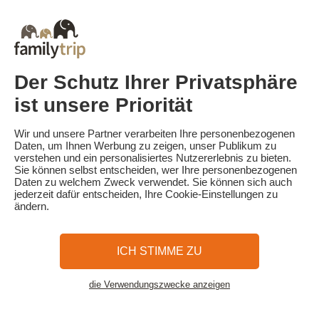
Last-Minute-Kurzurlaub
Alle unsere Familienurlaube in Frankreich
Kurzurlaub Ausgefallen
Campingurlaub in Frankreich
Reiseziele
Skiurlaub in Frankreich
Der Schutz Ihrer Privatsphäre
ist unsere Priorität
Familytrip
© 2026 Familytrip
Wir und unsere Partner verarbeiten Ihre personenbezogenen
Wer sind wir?
AGB und Datenschutzrichtlinie
Daten, um Ihnen Werbung zu zeigen, unser Publikum zu
verstehen und ein personalisiertes Nutzererlebnis zu bieten.
Die Presse berichtet über uns
Partner
FAQ
Blog
Sitemap
Sie können selbst entscheiden, wer Ihre personenbezogenen
Daten zu welchem Zweck verwendet. Sie können sich auch
jederzeit dafür entscheiden, Ihre Cookie-Einstellungen zu
Sicheres Bezahlen
Realisiert von Sooyoos
ändern.
Rufen Sie uns an unter
Brauchen Sie Hilfe?
ICH STIMME ZU
09 72 26 99 33
die Verwendungszwecke anzeigen
Siehe Karte