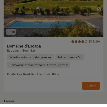
1
/
40
(8.2/10)
Domaine d'Escapa
Estipouy - Gers (32)
Verleih von Kanus und Angelruten.
Reitzentrum vor Ort
Ungewöhnlicher Aufenthalt auf einem Reiterhof
Entdecken Sie Aktivitäten in der Nähe
Buchen
Themen
Alle unsere Familienwochenenden
Last-Minute-Urlaub in Frankreich