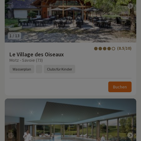
1
/
13
(8.5/10)
Le Village des Oiseaux
Motz - Savoie (73)
Wasserplan
Clubs für Kinder
Buchen