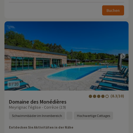
Buchen
1
/
20
(8.3/10)
Domaine des Monédières
Meyrignac l'église - Corrèze (19)
Schwimmbäder im Innenbereich
Hochwertige Cottages
Entdecken Sie Aktivitäten in der Nähe