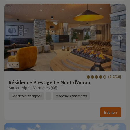
1
/
12
(8.6/10)
Résidence Prestige Le Mont d'Auron
Auron - Alpes-Maritimes (06)
Beheizter Innenpool
Moderne Apartments
Buchen