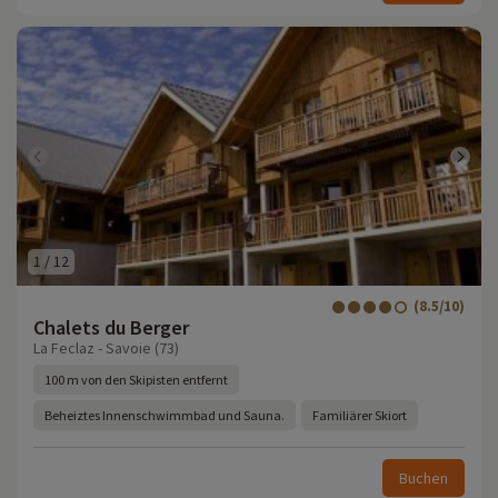
1
/
12
(8.5/10)
Chalets du Berger
La Feclaz - Savoie (73)
100 m von den Skipisten entfernt
Beheiztes Innenschwimmbad und Sauna.
Familiärer Skiort
Buchen