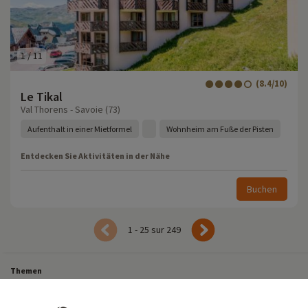
1
/
11
(8.4/10)
Le Tikal
Val Thorens - Savoie (73)
Aufenthalt in einer Mietformel
Wohnheim am Fuße der Pisten
Entdecken Sie Aktivitäten in der Nähe
Buchen
1 - 25 sur 249
Themen
Alle unsere Familienwochenenden
Last-Minute-Urlaub in Frankreich
Last-Minute-Kurzurlaub
Alle unsere Familienurlaube in Frankreich