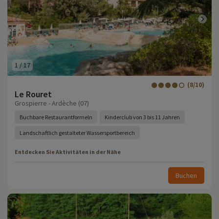
1
/
17
(8/10)
Le Rouret
Grospierre - Ardèche (07)
Buchbare Restaurantformeln
Kinderclub von 3 bis 11 Jahren
Landschaftlich gestalteter Wassersportbereich
Entdecken Sie Aktivitäten in der Nähe
Buchen