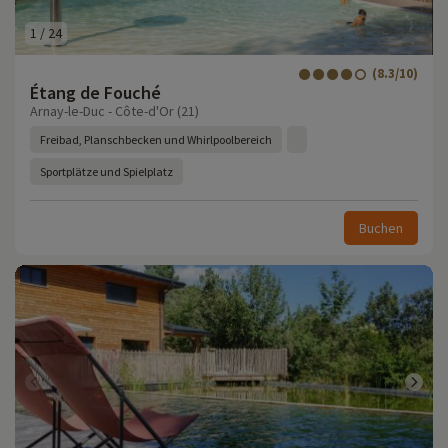
1
/
24
(8.3/10)
Étang de Fouché
Arnay-le-Duc - Côte-d'Or (21)
Freibad, Planschbecken und Whirlpoolbereich
Sportplätze und Spielplatz
Buchen