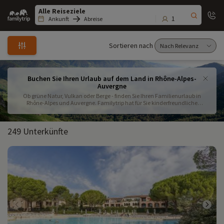
Family
trip
1
Ankunft
Abreise
Sortieren nach
Buchen Sie Ihren Urlaub auf dem Land in Rhône-Alpes-
Auvergne
Ob grüne Natur, Vulkan oder Berge - finden Sie Ihren Familienurlaub in
Rhône-Alpes und Auvergne. Familytrip hat für Sie kinderfreundliche
Unterkünfte ausgewählt. Buchen Sie jetzt für einen entspannten Urlaub .
249 Unterkünfte