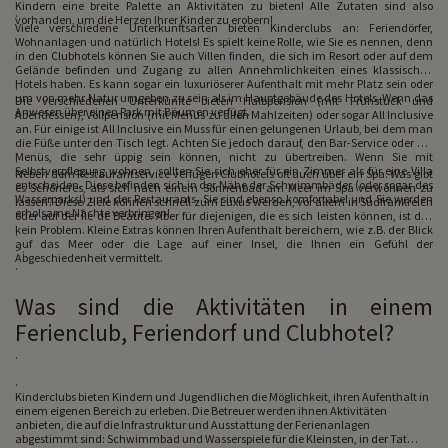
Kindern eine breite Palette an Aktivitäten zu bieten! Alle Zutaten sind also
.
vorhanden, um die Herzen Ihrer Kinder zu erobern!
Viele verschiedene Unterkunftsarten bieten Kinderclubs an: Feriendörfer,
Wohnanlagen und natürlich Hotels! Es spielt keine Rolle, wie Sie es nennen, denn
in den Clubhotels können Sie auch Villen finden, die sich im Resort oder auf dem
Gelände befinden und Zugang zu allen Annehmlichkeiten eines klassischen
Hotels haben. Es kann sogar ein luxuriöserer Aufenthalt mit mehr Platz sein oder
.
um von mehr Natur umgeben zu sein als im Hauptgebäude des Hotels. Wenn das
Die verschiedenen Unterkünfte bieten Halbpension (mit Frühstück und
Anwesen über einen Park mit Bäumen verfügt.
Abendessen), Vollpension (mit Menüs zu allen Mahlzeiten) oder sogar All Inclusive
an. Für einige ist All Inclusive ein Muss für einen gelungenen Urlaub, bei dem man
die Füße unter den Tisch legt. Achten Sie jedoch darauf, den Bar-Service oder die
Menüs, die sehr üppig sein können, nicht zu übertreiben. Wenn Sie mit
.
Selbstverpflegung wohnen, sollten Sie sich eher für ein Zimmer als für eine Villa
Neben dem Restaurantservice verfügen Clubhotels oft auch über ein Spa. Was gibt
entscheiden. Diese befinden sich in der Nähe der Schwimmbäder (oder sogar des
es Schöneres, als sich nach einem Sonnenbad am Meer im Spa verwöhnen zu
Wasserparks!) und der Restaurants. Sie sind ebenso komfortabel und Sie werden
lassen? Diese Ziele können schnell zum Luxus werden, vor allem in Südfrankreich
erholsame Nächte verbringen!
oder auf der Île de Beauté. Aber für diejenigen, die es sich leisten können, ist das
kein Problem. Kleine Extras können Ihren Aufenthalt bereichern, wie z.B. der Blick
.
auf das Meer oder die Lage auf einer Insel, die Ihnen ein Gefühl der
>.
Abgeschiedenheit vermittelt.
.
Was sind die Aktivitäten in einem
Ferienclub, Feriendorf und Clubhotel?
.
.
Kinderclubs bieten Kindern und Jugendlichen die Möglichkeit, ihren Aufenthalt in
einem eigenen Bereich zu erleben. Die Betreuer werden ihnen Aktivitäten
anbieten, die auf die Infrastruktur und Ausstattung der Ferienanlagen
abgestimmt sind: Schwimmbad und Wasserspiele für die Kleinsten, in der Tat