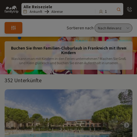
Family
trip
1
Ankunft
Abreise
Sortieren nach
Buchen Sie Ihren Familien-Cluburlaub in Frankreich mit Ihren
Kindern
Was kann man mit Kindern in den Ferien unternehmen? Machen Sie Groß
und Klein glücklich und buchen Sie einen Aufenthalt in unseren
Einrichtungen mit Kinderclubs. Der Kinderclub ist der ideale Ort für Ihr Kind,
um neue Freunde zu finden und sich in einem sicheren Umfeld zu bewegen.
Egal wie alt Ihr Kind ist, die Animationen im Kinderclub werden ihm in
352 Unterkünfte
Erinnerung bleiben!