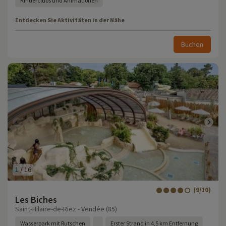
Kinderclubs und Animationen
Entdecken Sie Aktivitäten in der Nähe
Buchen
1
/
16
(9/10)
Les Biches
Saint-Hilaire-de-Riez - Vendée (85)
Wasserpark mit Rutschen
Erster Strand in 4,5 km Entfernung