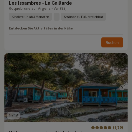
Les Issambres - La Gaillarde
Roquebrune sur Argens - Var (83)
Kinderclub ab 3 Monaten
Strände zu Fuß erreichbar
Entdecken Sie Aktivitäten in der Nähe
Buchen
1
/
16
(9/10)