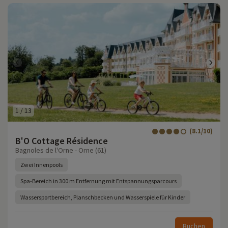
1
/
13
(8.1/10)
B'O Cottage Résidence
Bagnoles de l'Orne - Orne (61)
Zwei Innenpools
Spa-Bereich in 300 m Entfernung mit Entspannungsparcours
Wassersportbereich, Planschbecken und Wasserspiele für Kinder
Buchen