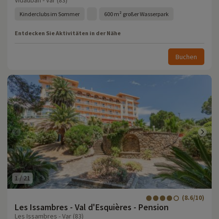
Vidauban - Var (83)
Kinderclubs im Sommer
600 m² großer Wasserpark
Entdecken Sie Aktivitäten in der Nähe
Buchen
1
/
21
(8.6/10)
Les Issambres - Val d'Esquières - Pension
Les Issambres - Var (83)