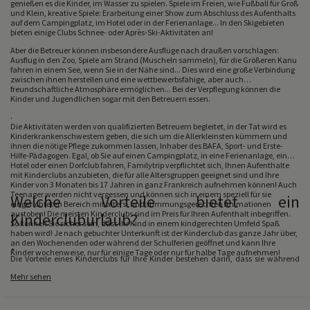
genießen es die Kinder, im Wasser zu spielen. Spiele im Freien, wie Fußball für Groß
.
und Klein, kreative Spiele: Erarbeitung einer Show zum Abschluss des Aufenthalts
auf dem Campingplatz, im Hotel oder in der Ferienanlage... In den Skigebieten
bieten einige Clubs Schnee- oder Après-Ski-Aktivitäten an!
.
Aber die Betreuer können insbesondere Ausflüge nach draußen vorschlagen:
Ausflug in den Zoo, Spiele am Strand (Muscheln sammeln), für die Größeren Kanu
fahren in einem See, wenn Sie in der Nähe sind... Dies wird eine große Verbindung
zwischen ihnen herstellen und eine wettbewerbsfähige, aber auch
freundschaftliche Atmosphäre ermöglichen... Bei der Verpflegung können die
.
Kinder und Jugendlichen sogar mit den Betreuern essen.
.
Die Aktivitäten werden von qualifizierten Betreuern begleitet, in der Tat wird es
Kinderkrankenschwestern geben, die sich um die Allerkleinsten kümmern und
ihnen die nötige Pflege zukommen lassen, Inhaber des BAFA, Sport- und Erste-
Hilfe-Pädagogen. Egal, ob Sie auf einen Campingplatz, in eine Ferienanlage, ein
Hotel oder einen Dorfclub fahren, Familytrip verpflichtet sich, Ihnen Aufenthalte
.
mit Kinderclubs anzubieten, die für alle Altersgruppen geeignet sind und Ihre
Kinder von 3 Monaten bis 17 Jahren in ganz Frankreich aufnehmen können! Auch
Teenager werden nicht vergessen und können sich in einem speziell für sie
Welche Vorteile bietet ein
eingerichteten Bereich mit alters- und stimmungsgerechten Animationen
austoben! Die meisten Kinderclubs sind im Preis für Ihren Aufenthalt inbegriffen.
Kindercluburlaub?
So können Sie sicher sein, dass Ihr Kind in einem kindgerechten Umfeld Spaß
haben wird! Je nach gebuchter Unterkunft ist der Kinderclub das ganze Jahr über,
.
an den Wochenenden oder während der Schulferien geöffnet und kann Ihre
Kinder wochenweise, nur für einige Tage oder nur für halbe Tage aufnehmen!
Die Vorteile eines Kinderclubs für Ihre Kinder bestehen darin, dass sie während
ihres Urlaubs mit anderen Kindern ihres Alters Spaß haben können, indem sie an
Mehr sehen
geeigneten Aktivitäten teilnehmen. Sie werden Beziehungen zu anderen Kindern
knüpfen und mit ihnen außerhalb des Clubs spielen können, im Wasserbecken, auf
dem Spielplatz... Und für die älteren Kinder gilt das Gleiche! Die Teenager werden
tatsächlich neue Bekanntschaften machen und später Tage und Abende mit