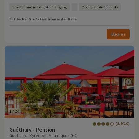
Privatstrand mit direktem Zugang
2 beheizte Außenpools
Entdecken Sie Aktivitäten in der Nähe
Buchen
1
/
24
(8.9/10)
Guéthary - Pension
Guéthary - Pyrénées-Atlantiques (64)