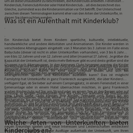
um all diese Urlaubsorte zu beschreiben, die Kinderclubs anbieten. Feriendorf
Kinderclub, Ferienclub Kinder oder Hotel Kinderclub... all dies bezeichnet das
.
Gleiche, zumindest was die Kinderanimation vor Ort betrifft. Der Unterschied
zwischen diesen Terminologien kommt eher von den Arten der Unterkünfte, in
denen Sie übernachten werden.
Was ist ein Aufenthalt mit Kinderklub?
.
.
Ein Kinderclub bietet Ihren Kindern sportliche, kulturelle, intellektuelle,
handwerkliche und andere Aktivitäten und Animationen. Die Kinder werden in
verschiedene Altersgruppen eingeteilt: von 3 Monaten bis 3 Jahren im Falle eines
Babyclubs (dieser ist nicht in allen Unterkünften vorhanden), von 3 bis 6 Jahren,
von 6 bis 12 Jahren und von 12 Jahren und älter (maximal 17 Jahre). Je größer die
.
Kapazität der Unterkunft ist, desto mehr Betreuer gibt es und desto größer sind die
>.
Gruppen nach Altersgruppen. In den kleineren Clubs hingegen werden die Kinder
Sie möchten mit Ihrer Familie in den Urlaub fahren und eine Unterkunft mit einem
gemischt (kleine und große Kinder zusammen). Aber keine Panik! Die Teenager
Kinderclub buchen, damit Ihr Kind neue Freunde finden und sich bei
helfen den Kleineren bei den angebotenen Aktivitäten.
altersgerechten Spielen und Aktivitäten austoben kann? Das ist möglich!
Familytrip hat Unterkünfte in ganz Frankreich ausgewählt, die über Kinderclubs
verfügen! Egal, ob Sie lieber auf einem Campingplatz, in einem Feriendorf, in einer
.
Ferienanlage oder in einem Hotel übernachten möchten, in ganz Frankreich
>.
warten Kinderclubs auf Sie: am Strand oder an einem See, in den Bergen oder auf
Achtung: In einigen Unterkünften sind die Clubs nur während der Hochsaison
dem Land! Diese Clubs können Ihre Kinder, Teenager und Babys für ein
geöffnet (Schulferien, Sommer, Winter...). Zögern Sie nicht, sich auf unserer Website
Wochenende, für einen halben oder ganzen Tag während Ihres Familienurlaubs
zu informieren! Im Urlaub ist es schwierig, alle Lieblingsspielsachen der Kinder
aufnehmen. Es gibt für jeden Geschmack und jedes Alter etwas, auch Babys und
mitzunehmen, und man weiß nicht immer, welche Aktivitäten und Ausflüge man
Teenager werden nicht vergessen! Je nach Ihren Wünschen und denen Ihrer
mit ihnen unternehmen soll, damit sie sich nicht langweilen... Im Kinderclub
.
Kinder finden Sie bestimmt den passenden Club für Ihren Familienurlaub in
sollen Ihre Kinder in einem eigenen Bereich betreut werden, damit sie an
Frankreich bis zur spanischen Grenze, der die Herzen Ihrer Kinder höher schlagen
altersgerechten Spielen, Animationen und spielerischen, kreativen und
Welche Arten von Unterkünften bieten
lässt.
sportlichen Aktivitäten teilnehmen können! So können sie ihre Lieblingsspiele mit
neuen Freunden spielen und neue Interessen und Leidenschaften entdecken!
Kinderclubs an?
Einige Clubs organisieren sogar Ausflüge außerhalb der Unterkunft, um Ihren