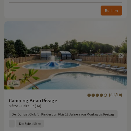
Buchen
1
/
11
(8.6/10)
Camping Beau Rivage
Mèze - Hérault (34)
Der Bungat Club für Kinder von 6 bis 12 Jahren von Montag bis Freitag.
Die Spielplätze