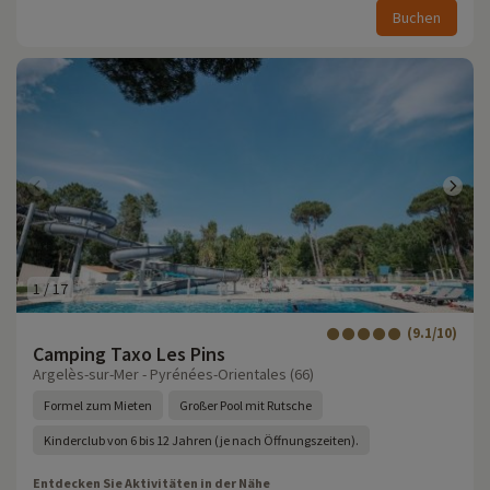
Buchen
1
/
17
(9.1/10)
Camping Taxo Les Pins
Argelès-sur-Mer - Pyrénées-Orientales (66)
Formel zum Mieten
Großer Pool mit Rutsche
Kinderclub von 6 bis 12 Jahren (je nach Öffnungszeiten).
Entdecken Sie Aktivitäten in der Nähe