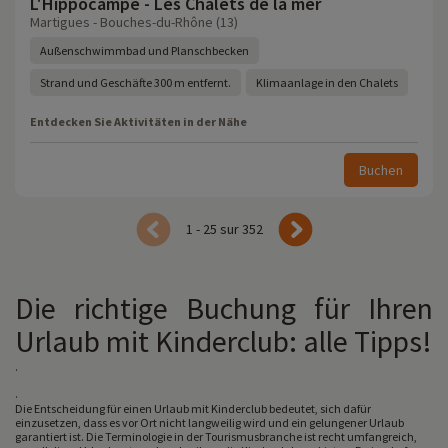
L'Hippocampe - Les Chalets de la mer
Martigues - Bouches-du-Rhône (13)
Außenschwimmbad und Planschbecken
Strand und Geschäfte 300 m entfernt.
Klimaanlage in den Chalets
Entdecken Sie Aktivitäten in der Nähe
Buchen
1 - 25 sur 352
Die richtige Buchung für Ihren
Urlaub mit Kinderclub: alle Tipps!
.
.
Die Entscheidung für einen Urlaub mit Kinderclub bedeutet, sich dafür
einzusetzen, dass es vor Ort nicht langweilig wird und ein gelungener Urlaub
garantiert ist. Die Terminologie in der Tourismusbranche ist recht umfangreich,