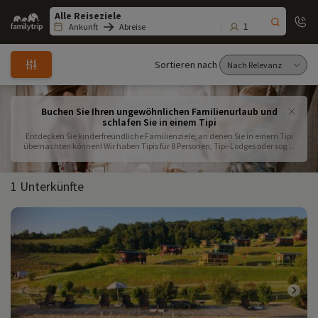
Family
trip
1
Ankunft
Abreise
Sortieren nach
Buchen Sie Ihren ungewöhnlichen Familienurlaub und
schlafen Sie in einem Tipi
Entdecken Sie kinderfreundliche Familienziele, an denen Sie in einem Tipi
übernachten können! Wir haben Tipis für 8 Personen, Tipi-Lodges oder sogar
Tipis aus Holz ausgewählt, um Ihnen noch mehr Komfort für Ihren
Familienurlaub im Tipi zu bieten! Wenn Sie mit Ihren Kindern Indianer
spielen möchten, haben wir auch Orte ausgewählt, an denen Sie in einer
1 Unterkünfte
komfortableren Unterkunft übernachten können und alle Materialien für ein
Indianerspiel mit der ganzen Familie haben!