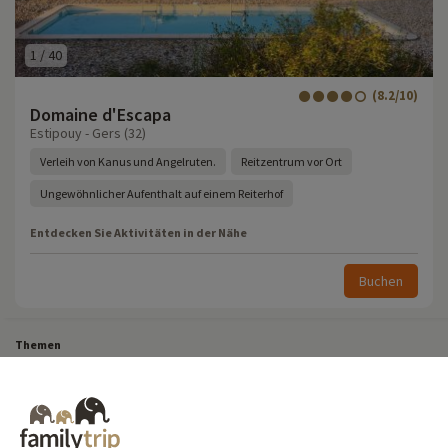
1
/
40
(8.2/10)
Domaine d'Escapa
Estipouy - Gers (32)
Verleih von Kanus und Angelruten.
Reitzentrum vor Ort
Ungewöhnlicher Aufenthalt auf einem Reiterhof
Entdecken Sie Aktivitäten in der Nähe
Buchen
Themen
Alle unsere Familienwochenenden
Last-Minute-Urlaub in Frankreich
Last-Minute-Kurzurlaub
Alle unsere Familienurlaube in Frankreich
Kurzurlaub Ausgefallen
Campingurlaub in Frankreich